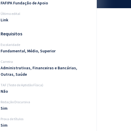
FAFIPA Fundação de Apoio
Último edital
Link
Requisitos
Escolaridade
Fundamental, Médio, Superior
Carreira
Administrativas, Financeiras e Bancárias,
Outras, Saúde
TAF (Teste de Aptidão Física)
Não
Redação Discursiva
Sim
Prova de títulos
Sim