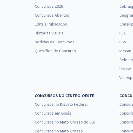
Concursos 2026
Cebras
Concursos Abertos
Cesgra
Editais Publicados
Consulp
Histórias Visuais
FCC
Notícias de Concursos
FGV
Questões de Concurso
Idecan
Seleco
Uniase
Vunesp
CONCURSOS NO CENTRO-OESTE
CONCUR
Concursos no Distrito Federal
Concur
Concursos em Goiás
Concurs
Concursos no Mato Grosso do Sul
Concurs
Concursos no Mato Grosso
Concurs