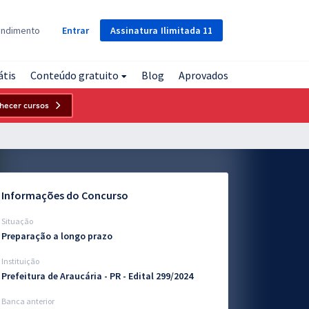
Assinatura
Ilimitada
11
endimento
Entrar
átis
Conteúdo gratuito
Blog
Aprovados
hecer cursos
Informações do Concurso
Situação
Preparação a longo prazo
Instituição
Prefeitura de Araucária - PR - Edital 299/2024
Banca anterior