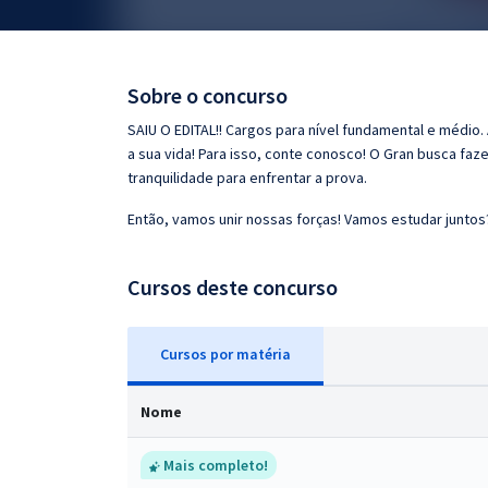
Pós
Graduação
Sobre o concurso
OAB
SAIU O EDITAL!! Cargos para nível fundamental e médio
a sua vida! Para isso, conte conosco! O Gran busca faz
Mentorias
tranquilidade para enfrentar a prova.
Então, vamos unir nossas forças! Vamos estudar juntos
Questões grátis
Conteúdo gratuito
Cursos deste concurso
Blog
Cursos
p
or matéria
Aprovados
Nome
Atendimento
Mais completo!