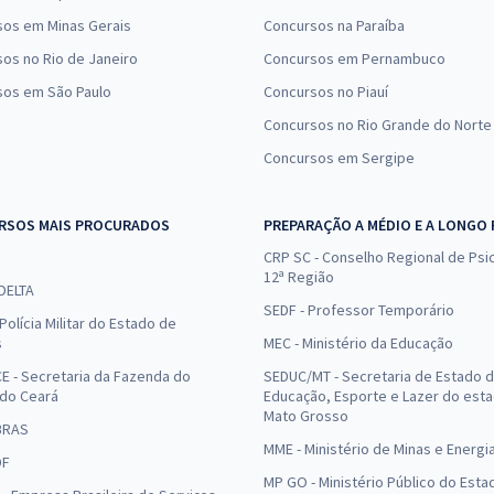
sos em Minas Gerais
Concursos na Paraíba
os no Rio de Janeiro
Concursos em Pernambuco
sos em São Paulo
Concursos no Piauí
Concursos no Rio Grande do Norte
Concursos em Sergipe
RSOS MAIS PROCURADOS
PREPARAÇÃO A MÉDIO E A LONGO
CRP SC - Conselho Regional de Psic
12ª Região
 DELTA
SEDF - Professor Temporário
Polícia Militar do Estado de
s
MEC - Ministério da Educação
E - Secretaria da Fazenda do
SEDUC/MT - Secretaria de Estado 
 do Ceará
Educação, Esporte e Lazer do est
Mato Grosso
BRAS
MME - Ministério de Minas e Energi
DF
MP GO - Ministério Público do Esta