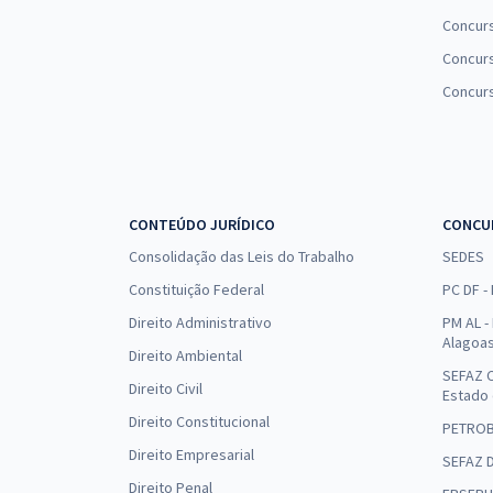
Concur
Concurs
Concur
CONTEÚDO JURÍDICO
CONCU
Consolidação das Leis do Trabalho
SEDES
Constituição Federal
PC DF -
Direito Administrativo
PM AL - 
Alagoa
Direito Ambiental
SEFAZ C
Direito Civil
Estado
Direito Constitucional
PETRO
Direito Empresarial
SEFAZ 
Direito Penal