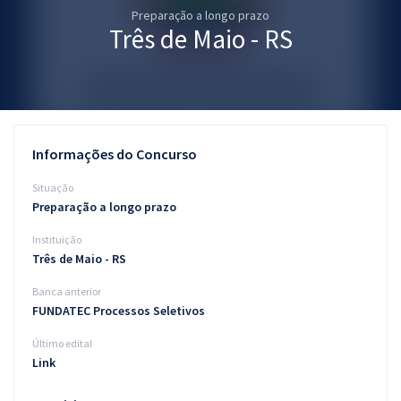
Preparação a longo prazo
Pós
Três de Maio - RS
Graduação
OAB
Mentorias
Informações do Concurso
Questões grátis
Situação
Preparação a longo prazo
Conteúdo gratuito
Instituição
Blog
Três de Maio - RS
Aprovados
Banca anterior
FUNDATEC Processos Seletivos
Atendimento
Último edital
Link