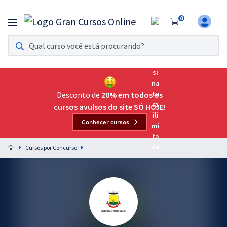
0
Assinatura Ilimitada 11
Acesso a todos os cursos. Teste grátis por 7 dias!
Assinatura OAB Até Passar
Acesso ilimitado a toda preparação para o Exame da
Desconto de
20% em todos os
Ordem, até você passar!
cursos avulsos do site SÓ HOJE!
Conhecer cursos
Residências Multiprofissionais
Preparação completa e intensiva para as principais
Cursos por Concurso
residências em saúde do Brasil
Concursos
Assinatura Ilimitada
Cursos 20% OFF