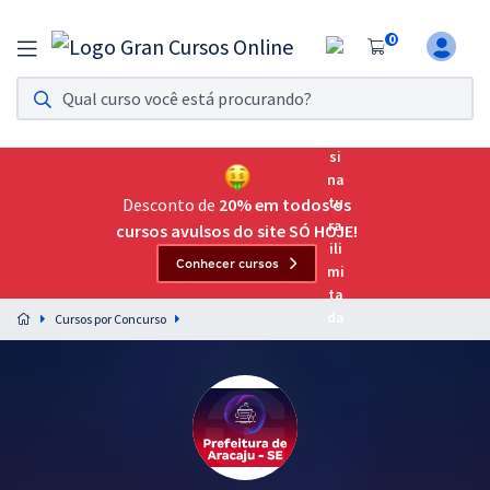
0
Assinatura Ilimitada 11
Acesso a todos os cursos. Teste grátis por 7 dias!
Assinatura OAB Até Passar
Acesso ilimitado a toda preparação para o Exame da
Desconto de
20% em todos os
Ordem, até você passar!
cursos avulsos do site SÓ HOJE!
Conhecer cursos
Residências Multiprofissionais
Preparação completa e intensiva para as principais
Cursos por Concurso
residências em saúde do Brasil
Concursos
Assinatura Ilimitada
Cursos 20% OFF