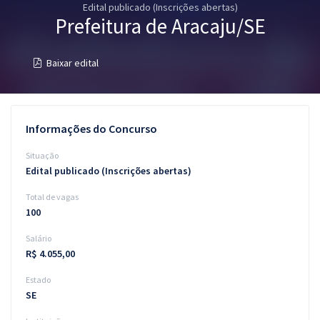
Edital publicado (Inscrições abertas)
Pós
Prefeitura de Aracaju/SE
Graduação
Baixar edital
OAB
Mentorias
Informações do Concurso
Questões grátis
Situação
Edital publicado (Inscrições abertas)
Conteúdo gratuito
Total de vagas
Blog
100
Aprovados
Salário
R$ 4.055,00
Atendimento
Estado
SE