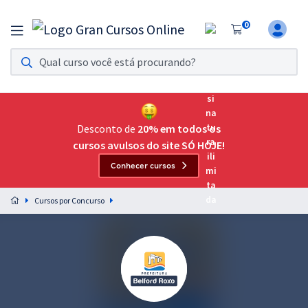
0
Assinatura Ilimitada 11
Acesso a todos os cursos. Teste grátis por 7 dias!
Assinatura OAB Até Passar
Acesso ilimitado a toda preparação para o Exame da
Desconto de
20% em todos os
Ordem, até você passar!
cursos avulsos do site SÓ HOJE!
Conhecer cursos
Residências Multiprofissionais
Preparação completa e intensiva para as principais
Cursos por Concurso
residências em saúde do Brasil
Concursos
Assinatura Ilimitada
Cursos 20% OFF