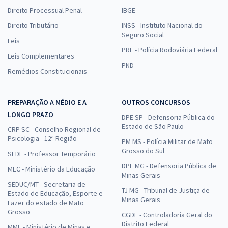
Direito Processual Penal
IBGE
Direito Tributário
INSS - Instituto Nacional do
Seguro Social
Leis
PRF - Polícia Rodoviária Federal
Leis Complementares
PND
Remédios Constitucionais
PREPARAÇÃO A MÉDIO E A
OUTROS CONCURSOS
LONGO PRAZO
DPE SP - Defensoria Pública do
Estado de São Paulo
CRP SC - Conselho Regional de
Psicologia - 12ª Região
PM MS - Polícia Militar de Mato
Grosso do Sul
SEDF - Professor Temporário
DPE MG - Defensoria Pública de
MEC - Ministério da Educação
Minas Gerais
SEDUC/MT - Secretaria de
TJ MG - Tribunal de Justiça de
Estado de Educação, Esporte e
Minas Gerais
Lazer do estado de Mato
Grosso
CGDF - Controladoria Geral do
Distrito Federal
MME - Ministério de Minas e