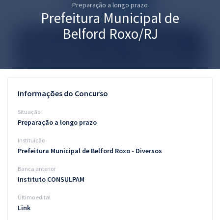
Preparação a longo prazo
Pós
Prefeitura Municipal de
Graduação
Belford Roxo/RJ
OAB
Mentorias
Informações do Concurso
Questões grátis
Situação
Conteúdo gratuito
Preparação a longo prazo
Instituição
Blog
Prefeitura Municipal de Belford Roxo - Diversos
Aprovados
Banca anterior
Instituto CONSULPAM
Atendimento
Último edital
Link