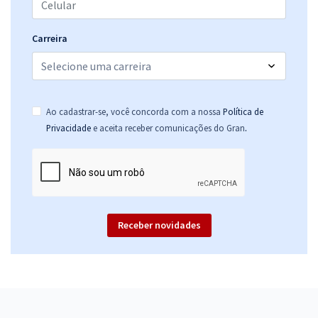
29,52
R$
ou 12x de
Economize R$ 88,56 (-20%)
Carreira
Comprar
Ao cadastrar-se, você concorda com a nossa
Política de
Prefeitura de Camboriú - SC - Enfermeiro
.
Privacidade
e aceita receber comunicações do Gran
R$ 399,92
à vista
33,33
R$
ou 12x de
Economize R$ 99,98 (-20%)
Comprar
Receber novidades
Prefeitura de Camboriú - SC - Conhecimentos Básicos Comuns aos
cargos de Nível Superior - Equipe Gran
R$ 267,84
à vista
22,32