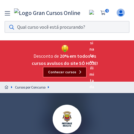
0
Assinatura Ilimitada 11
Acesso a todos os cursos. Teste grátis por 7 dias!
Assinatura OAB Até Passar
Acesso ilimitado a toda preparação para o Exame da
Desconto de
20% em todos os
Ordem, até você passar!
cursos avulsos do site SÓ HOJE!
Conhecer cursos
Residências Multiprofissionais
Preparação completa e intensiva para as principais
Cursos por Concurso
residências em saúde do Brasil
Concursos
Assinatura Ilimitada
Cursos 20% OFF