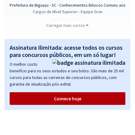
Prefeitura de Biguaçu - SC - Conhecimentos Básicos Comuns aos
Cargos de Nível Superior - Equipe Gran
R$ 267,84
à vista
Carregar mais cursos
22,32
R$
ou 12x de
Economize R$ 66,96 (-20%)
Comprar
Assinatura Ilimitada: acesse todos os cursos
para concursos públicos, em um só lugar!
O melhor custo
benefício para os seus estudos e seu bolso. São mais de 25 mil
Prefeitura de Biguaçu - SC - Escriturário
cursos para todas as carreiras de concursos públicos, com
R$ 354,24
à vista
garantia de atualização pós-edital.
29,52
R$
ou 12x de
Economize R$ 88,56 (-20%)
Comece hoje
Comprar