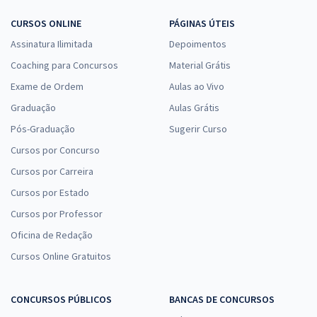
Economize R$ 88,56 (-20%)
CURSOS ONLINE
PÁGINAS ÚTEIS
Comprar
Assinatura Ilimitada
Depoimentos
Coaching para Concursos
Material Grátis
Exame de Ordem
Aulas ao Vivo
Prefeitura de Biguaçu - SC - Contador (Pré-edital)
Graduação
Aulas Grátis
R$ 399,92
à vista
Pós-Graduação
Sugerir Curso
33,33
R$
ou 12x de
Cursos por Concurso
Economize R$ 99,98 (-20%)
Cursos por Carreira
Comprar
Cursos por Estado
Cursos por Professor
Oficina de Redação
Prefeitura de Biguaçu - SC - Conhecimentos Específicos para o
Cursos Online Gratuitos
cargo de Contador - Equipe Gran
R$ 239,92
à vista
19,99
R$
ou 12x de
CONCURSOS PÚBLICOS
BANCAS DE CONCURSOS
Economize R$ 59,98 (-20%)