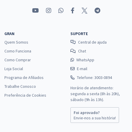
R$
ou 12x de
Economize R$ 66,96 (-20%)
Comprar
GRAN
SUPORTE
Quem Somos
Central de ajuda
Prefeitura de Camboriú - SC - Conhecimentos Básicos Comuns aos
Como Funciona
Chat
cargos de Nível Médio - Equipe Gran
Como Comprar
WhatsApp
R$ 267,84
à vista
22,32
R$
ou 12x de
Loja Social
E-mail
Economize R$ 66,96 (-20%)
Programa de Afiliados
Telefone: 3003-0894
Comprar
Trabalhe Conosco
Horário de atendimento:
segunda a sexta (8h às 20h),
Preferência de Cookies
sábado (9h às 13h).
Prefeitura de Camboriú - SC - Auxiliar Administrativo
Foi aprovado?
Envie-nos a sua história!
R$ 354,24
à vista
29,52
R$
ou 12x de