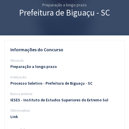
Preparação a longo prazo
Pós
Prefeitura de Biguaçu - SC
Graduação
OAB
Mentorias
Informações do Concurso
Questões grátis
Situação
Preparação a longo prazo
Conteúdo gratuito
Instituição
Blog
Processo Seletivo - Prefeitura de Biguaçu - SC
Aprovados
Banca anterior
IESES - Instituto de Estudos Superiores do Extremo Sul
Atendimento
Último edital
Link