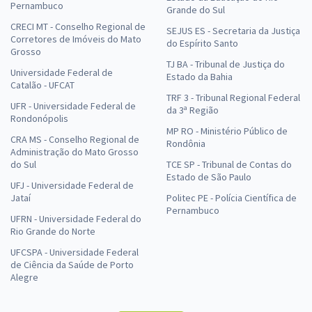
Pernambuco
Grande do Sul
CRECI MT - Conselho Regional de
SEJUS ES - Secretaria da Justiça
Corretores de Imóveis do Mato
do Espírito Santo
Grosso
TJ BA - Tribunal de Justiça do
Universidade Federal de
Estado da Bahia
Catalão - UFCAT
TRF 3 - Tribunal Regional Federal
UFR - Universidade Federal de
da 3ª Região
Rondonópolis
MP RO - Ministério Público de
CRA MS - Conselho Regional de
Rondônia
Administração do Mato Grosso
do Sul
TCE SP - Tribunal de Contas do
Estado de São Paulo
UFJ - Universidade Federal de
Jataí
Politec PE - Polícia Científica de
Pernambuco
UFRN - Universidade Federal do
Rio Grande do Norte
UFCSPA - Universidade Federal
de Ciência da Saúde de Porto
Alegre