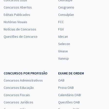
Concursos 2026
Cebraspe
Concursos Abertos
Cesgranrio
Editais Publicados
Consulplan
Histórias Visuais
FCC
Notícias de Concursos
FGV
Questões de Concurso
Idecan
Selecon
Uniase
Vunesp
CONCURSOS POR PROFISSÃO
EXAME DE ORDEM
Concursos Administrativos
OAB
Concursos Educação
Prova OAB
Concursos Fiscais
Calendário OAB
Concursos Jurídicos
Questões OAB