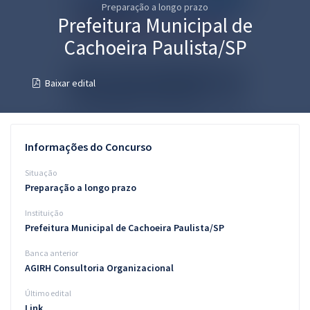
Preparação a longo prazo
Pós
Prefeitura Municipal de
Graduação
Cachoeira Paulista/SP
OAB
Baixar edital
Mentorias
Questões grátis
Informações do Concurso
Conteúdo gratuito
Situação
Preparação a longo prazo
Blog
Instituição
Aprovados
Prefeitura Municipal de Cachoeira Paulista/SP
Banca anterior
Atendimento
AGIRH Consultoria Organizacional
Último edital
Link