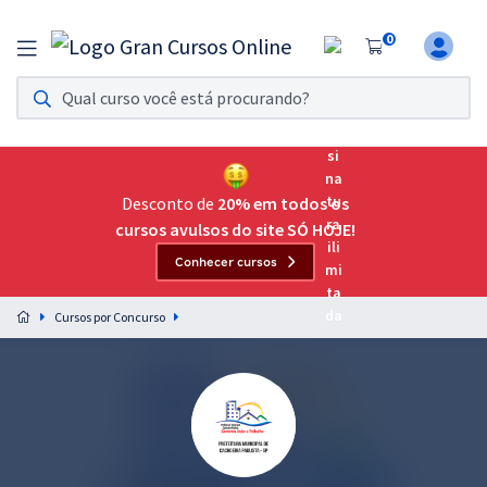
0
Assinatura Ilimitada 11
Acesso a todos os cursos. Teste grátis por 7 dias!
Assinatura OAB Até Passar
Acesso ilimitado a toda preparação para o Exame da
Desconto de
20% em todos os
Ordem, até você passar!
cursos avulsos do site SÓ HOJE!
Conhecer cursos
Residências Multiprofissionais
Preparação completa e intensiva para as principais
Cursos por Concurso
residências em saúde do Brasil
Concursos
Assinatura Ilimitada
Cursos 20% OFF