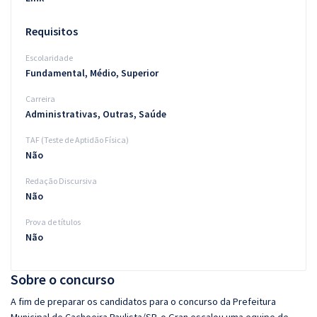
Requisitos
Escolaridade
Fundamental, Médio, Superior
Carreira
Administrativas, Outras, Saúde
TAF (Teste de Aptidão Física)
Não
Redação Discursiva
Não
Prova de títulos
Não
Sobre o concurso
A fim de preparar os candidatos para o concurso da Prefeitura