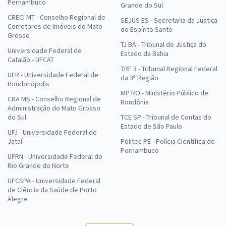
Pernambuco
Grande do Sul
CRECI MT - Conselho Regional de
SEJUS ES - Secretaria da Justiça
Corretores de Imóveis do Mato
do Espírito Santo
Grosso
TJ BA - Tribunal de Justiça do
Universidade Federal de
Estado da Bahia
Catalão - UFCAT
TRF 3 - Tribunal Regional Federal
UFR - Universidade Federal de
da 3ª Região
Rondonópolis
MP RO - Ministério Público de
CRA MS - Conselho Regional de
Rondônia
Administração do Mato Grosso
do Sul
TCE SP - Tribunal de Contas do
Estado de São Paulo
UFJ - Universidade Federal de
Jataí
Politec PE - Polícia Científica de
Pernambuco
UFRN - Universidade Federal do
Rio Grande do Norte
UFCSPA - Universidade Federal
de Ciência da Saúde de Porto
Alegre