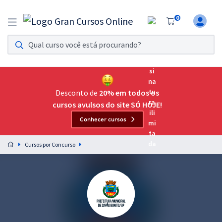
0
Assinatura Ilimitada 11
Acesso a todos os cursos. Teste grátis por 7 dias!
Assinatura OAB Até Passar
Acesso ilimitado a toda preparação para o Exame da
Desconto de
20% em todos os
Ordem, até você passar!
cursos avulsos do site SÓ HOJE!
Conhecer cursos
Residências Multiprofissionais
Preparação completa e intensiva para as principais
Cursos por Concurso
residências em saúde do Brasil
Concursos
Assinatura Ilimitada
Cursos 20% OFF