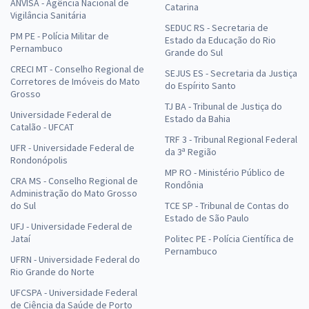
ANVISA - Agência Nacional de
Catarina
Vigilância Sanitária
SEDUC RS - Secretaria de
PM PE - Polícia Militar de
Estado da Educação do Rio
Pernambuco
Grande do Sul
CRECI MT - Conselho Regional de
SEJUS ES - Secretaria da Justiça
Corretores de Imóveis do Mato
do Espírito Santo
Grosso
TJ BA - Tribunal de Justiça do
Universidade Federal de
Estado da Bahia
Catalão - UFCAT
TRF 3 - Tribunal Regional Federal
UFR - Universidade Federal de
da 3ª Região
Rondonópolis
MP RO - Ministério Público de
CRA MS - Conselho Regional de
Rondônia
Administração do Mato Grosso
do Sul
TCE SP - Tribunal de Contas do
Estado de São Paulo
UFJ - Universidade Federal de
Jataí
Politec PE - Polícia Científica de
Pernambuco
UFRN - Universidade Federal do
Rio Grande do Norte
UFCSPA - Universidade Federal
de Ciência da Saúde de Porto