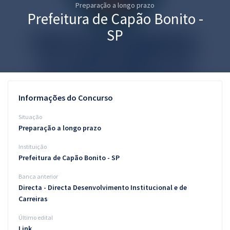
Preparação a longo prazo
Pós
Prefeitura de Capão Bonito -
Graduação
SP
OAB
Mentorias
Informações do Concurso
Questões grátis
Situação
Conteúdo gratuito
Preparação a longo prazo
Instituição
Blog
Prefeitura de Capão Bonito - SP
Aprovados
Banca anterior
Directa - Directa Desenvolvimento Institucional e de
Atendimento
Carreiras
Último edital
Link