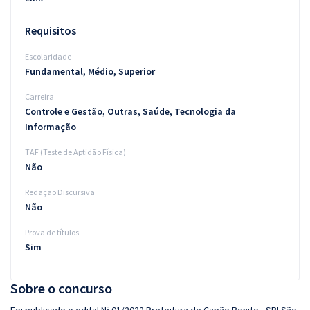
Requisitos
Escolaridade
Fundamental, Médio, Superior
Carreira
Controle e Gestão, Outras, Saúde, Tecnologia da
Informação
TAF (Teste de Aptidão Física)
Não
Redação Discursiva
Não
Prova de títulos
Sim
Sobre o concurso