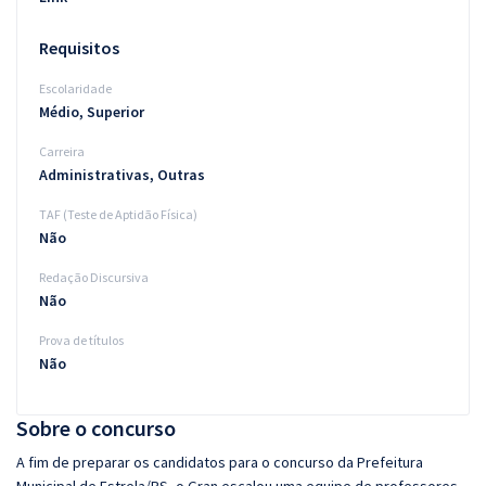
Requisitos
Escolaridade
Médio, Superior
Carreira
Administrativas, Outras
TAF (Teste de Aptidão Física)
Não
Redação Discursiva
Não
Prova de títulos
Não
Sobre o concurso
A fim de preparar os candidatos para o concurso da Prefeitura