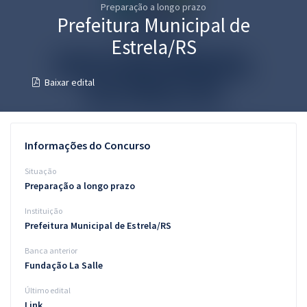
Preparação a longo prazo
Pós
Prefeitura Municipal de
Graduação
Estrela/RS
OAB
Baixar edital
Mentorias
Questões grátis
Informações do Concurso
Conteúdo gratuito
Situação
Preparação a longo prazo
Blog
Instituição
Aprovados
Prefeitura Municipal de Estrela/RS
Banca anterior
Atendimento
Fundação La Salle
Último edital
Link