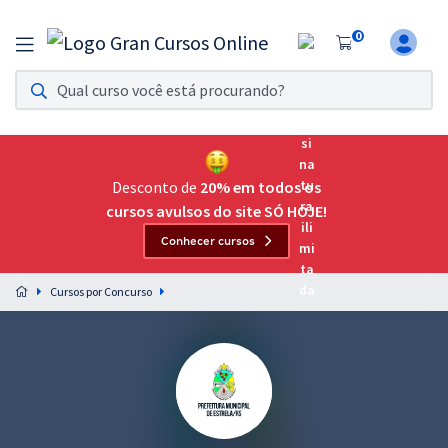
0
Assinatura Ilimitada 11
Acesso a todos os cursos. Teste grátis por 7 dias!
Assinatura OAB Até Passar
Acesso ilimitado a toda preparação para o Exame da
Desconto de
20% em todos os
Ordem, até você passar!
cursos avulsos do site SÓ HOJE!
Conhecer cursos
Residências Multiprofissionais
Preparação completa e intensiva para as principais
Cursos por Concurso
residências em saúde do Brasil
Concursos
Assinatura Ilimitada
Cursos 20% OFF