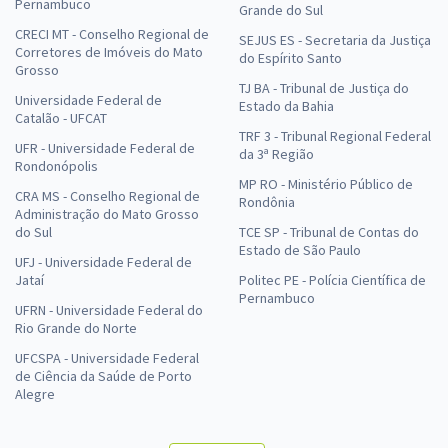
Pernambuco
Grande do Sul
CRECI MT - Conselho Regional de
SEJUS ES - Secretaria da Justiça
Corretores de Imóveis do Mato
do Espírito Santo
Grosso
TJ BA - Tribunal de Justiça do
Universidade Federal de
Estado da Bahia
Catalão - UFCAT
TRF 3 - Tribunal Regional Federal
UFR - Universidade Federal de
da 3ª Região
Rondonópolis
MP RO - Ministério Público de
CRA MS - Conselho Regional de
Rondônia
Administração do Mato Grosso
do Sul
TCE SP - Tribunal de Contas do
Estado de São Paulo
UFJ - Universidade Federal de
Jataí
Politec PE - Polícia Científica de
Pernambuco
UFRN - Universidade Federal do
Rio Grande do Norte
UFCSPA - Universidade Federal
de Ciência da Saúde de Porto
Alegre