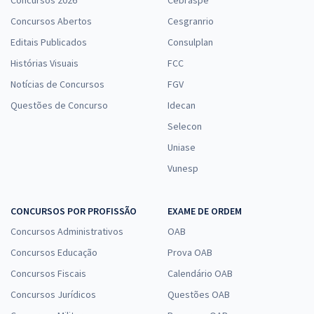
Concursos 2026
Cebraspe
Concursos Abertos
Cesgranrio
Editais Publicados
Consulplan
Histórias Visuais
FCC
Notícias de Concursos
FGV
Questões de Concurso
Idecan
Selecon
Uniase
Vunesp
CONCURSOS POR PROFISSÃO
EXAME DE ORDEM
Concursos Administrativos
OAB
Concursos Educação
Prova OAB
Concursos Fiscais
Calendário OAB
Concursos Jurídicos
Questões OAB