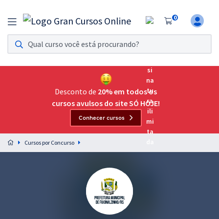
0
Assinatura Ilimitada 11
Acesso a todos os cursos. Teste grátis por 7 dias!
Assinatura OAB Até Passar
Acesso ilimitado a toda preparação para o Exame da
Desconto de
20% em todos os
Ordem, até você passar!
cursos avulsos do site SÓ HOJE!
Conhecer cursos
Residências Multiprofissionais
Preparação completa e intensiva para as principais
Cursos por Concurso
residências em saúde do Brasil
Concursos
Assinatura Ilimitada
Cursos 20% OFF