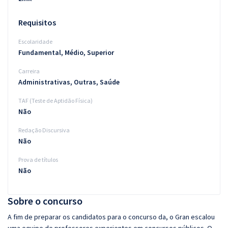
Requisitos
Escolaridade
Fundamental, Médio, Superior
Carreira
Administrativas, Outras, Saúde
TAF (Teste de Aptidão Física)
Não
Redação Discursiva
Não
Prova de títulos
Não
Sobre o concurso
A fim de preparar os candidatos para o concurso da, o Gran escalou