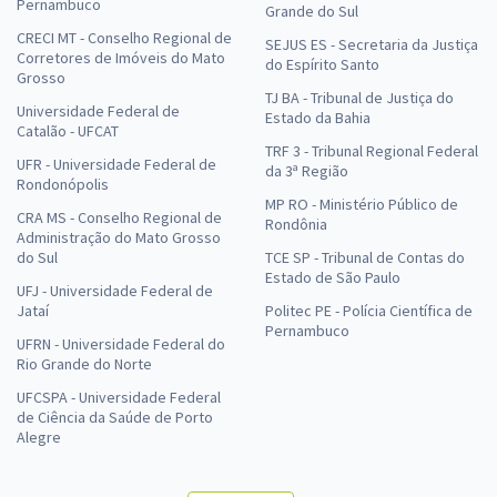
Pernambuco
Grande do Sul
CRECI MT - Conselho Regional de
SEJUS ES - Secretaria da Justiça
Corretores de Imóveis do Mato
do Espírito Santo
Grosso
TJ BA - Tribunal de Justiça do
Universidade Federal de
Estado da Bahia
Catalão - UFCAT
TRF 3 - Tribunal Regional Federal
UFR - Universidade Federal de
da 3ª Região
Rondonópolis
MP RO - Ministério Público de
CRA MS - Conselho Regional de
Rondônia
Administração do Mato Grosso
do Sul
TCE SP - Tribunal de Contas do
Estado de São Paulo
UFJ - Universidade Federal de
Jataí
Politec PE - Polícia Científica de
Pernambuco
UFRN - Universidade Federal do
Rio Grande do Norte
UFCSPA - Universidade Federal
de Ciência da Saúde de Porto
Alegre