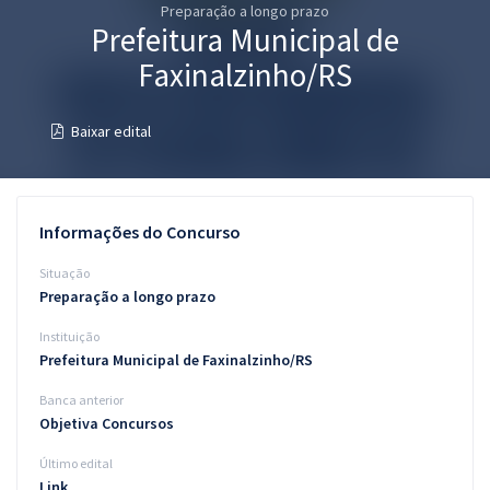
Preparação a longo prazo
Pós
Prefeitura Municipal de
Graduação
Faxinalzinho/RS
OAB
Baixar edital
Mentorias
Questões grátis
Informações do Concurso
Conteúdo gratuito
Situação
Preparação a longo prazo
Blog
Instituição
Aprovados
Prefeitura Municipal de Faxinalzinho/RS
Banca anterior
Atendimento
Objetiva Concursos
Último edital
Link