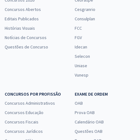
Concursos 2026
Cebraspe
Concursos Abertos
Cesgranrio
Editais Publicados
Consulplan
Histórias Visuais
FCC
Notícias de Concursos
FGV
Questões de Concurso
Idecan
Selecon
Uniase
Vunesp
CONCURSOS POR PROFISSÃO
EXAME DE ORDEM
Concursos Administrativos
OAB
Concursos Educação
Prova OAB
Concursos Fiscais
Calendário OAB
Concursos Jurídicos
Questões OAB