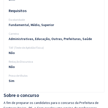
Requisitos
Escolaridade
Fundamental, Médio, Superior
Carreira
Administrativas, Educação, Outras, Prefeituras, Saúde
TAF (Teste de Aptidão Física)
Não
Redação Discursiva
Não
Prova de títulos
Sim
Sobre o concurso
A fim de preparar os candidatos para o concurso da Prefeitura de