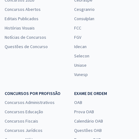
Concursos 2026
Cebraspe
Concursos Abertos
Cesgranrio
Editais Publicados
Consulplan
Histórias Visuais
FCC
Notícias de Concursos
FGV
Questões de Concurso
Idecan
Selecon
Uniase
Vunesp
CONCURSOS POR PROFISSÃO
EXAME DE ORDEM
Concursos Administrativos
OAB
Concursos Educação
Prova OAB
Concursos Fiscais
Calendário OAB
Concursos Jurídicos
Questões OAB