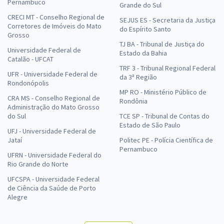
Pernambuco
Grande do Sul
CRECI MT - Conselho Regional de
SEJUS ES - Secretaria da Justiça
Corretores de Imóveis do Mato
do Espírito Santo
Grosso
TJ BA - Tribunal de Justiça do
Universidade Federal de
Estado da Bahia
Catalão - UFCAT
TRF 3 - Tribunal Regional Federal
UFR - Universidade Federal de
da 3ª Região
Rondonópolis
MP RO - Ministério Público de
CRA MS - Conselho Regional de
Rondônia
Administração do Mato Grosso
do Sul
TCE SP - Tribunal de Contas do
Estado de São Paulo
UFJ - Universidade Federal de
Jataí
Politec PE - Polícia Científica de
Pernambuco
UFRN - Universidade Federal do
Rio Grande do Norte
UFCSPA - Universidade Federal
de Ciência da Saúde de Porto
Alegre