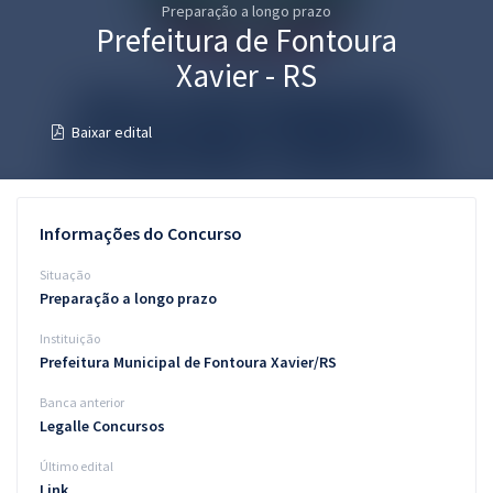
Preparação a longo prazo
Pós
Prefeitura de Fontoura
Graduação
Xavier - RS
OAB
Baixar edital
Mentorias
Questões grátis
Informações do Concurso
Conteúdo gratuito
Situação
Preparação a longo prazo
Blog
Instituição
Aprovados
Prefeitura Municipal de Fontoura Xavier/RS
Banca anterior
Atendimento
Legalle Concursos
Último edital
Link