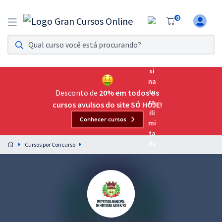
0
Assinatura Ilimitada 11
Acesso a todos os cursos. Teste grátis por 7 dias!
Assinatura OAB Até Passar
Acesso ilimitado a toda preparação para o Exame da
Desconto de
20% em todos os
Ordem, até você passar!
cursos avulsos do site SÓ HOJE!
Conhecer cursos
Residências Multiprofissionais
Preparação completa e intensiva para as principais
Cursos por Concurso
residências em saúde do Brasil
Concursos
Assinatura Ilimitada
Cursos 20% OFF