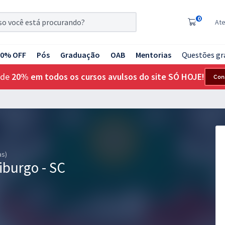
0
At
20% OFF
Pós
Graduação
OAB
Mentorias
Questões gr
 de
20% em todos os cursos avulsos do site SÓ HOJE!
Con
as)
iburgo - SC