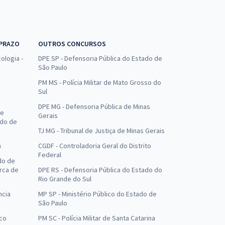
 PRAZO
OUTROS CONCURSOS
ologia -
DPE SP - Defensoria Pública do Estado de
São Paulo
PM MS - Polícia Militar de Mato Grosso do
Sul
DPE MG - Defensoria Pública de Minas
de
Gerais
ado de
TJ MG - Tribunal de Justiça de Minas Gerais
a
CGDF - Controladoria Geral do Distrito
Federal
do de
arca de
DPE RS - Defensoria Pública do Estado do
Rio Grande do Sul
ncia
MP SP - Ministério Público do Estado de
São Paulo
uco
PM SC - Polícia Militar de Santa Catarina