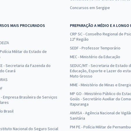
Concursos em Sergipe
RSOS MAIS PROCURADOS
PREPARAÇÃO A MÉDIO E A LONGO
CRP SC - Conselho Regional de Psic
12ª Região
 DELTA
SEDF - Professor Temporário
Polícia Militar do Estado de
s
MEC - Ministério da Educação
E - Secretaria da Fazenda do
SEDUC/MT - Secretaria de Estado 
 do Ceará
Educação, Esporte e Lazer do est
Mato Grosso
BRAS
MME - Ministério de Minas e Energi
DF
MP GO - Ministério Público do Esta
- Empresa Brasileira de Serviços
Goiás - Secretário Auxiliar da Com
lares
Itapuranga
o Brasil
ANVISA - Agência Nacional de Vigilâ
Sanitária
PM PE - Polícia Militar de Pernamb
Instituto Nacional do Seguro Social