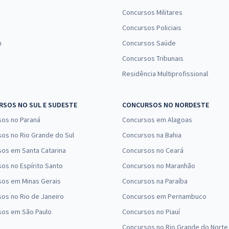
Concursos Militares
Concursos Policiais
n
Concursos Saúde
Concursos Tribunais
Residência Multiprofissional
SOS NO SUL E SUDESTE
CONCURSOS NO NORDESTE
sos no Paraná
Concursos em Alagoas
os no Rio Grande do Sul
Concursos na Bahia
os em Santa Catarina
Concursos no Ceará
os no Espírito Santo
Concursos no Maranhão
sos em Minas Gerais
Concursos na Paraíba
os no Rio de Janeiro
Concursos em Pernambuco
sos em São Paulo
Concursos no Piauí
Concursos no Rio Grande do Norte