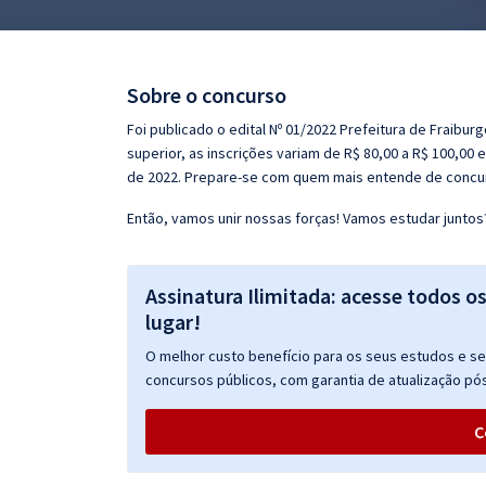
Pós
Graduação
Sobre o concurso
OAB
Foi publicado o edital Nº 01/2022 Prefeitura de Fraibur
superior, as inscrições variam de R$ 80,00 a R$ 100,00
Mentorias
de 2022. Prepare-se com quem mais entende de concur
Então, vamos unir nossas forças! Vamos estudar juntos
Questões grátis
Conteúdo gratuito
Assinatura Ilimitada: acesse todos o
Blog
lugar!
Aprovados
O melhor custo benefício para os seus estudos e seu
concursos públicos, com garantia de atualização pós
Atendimento
C