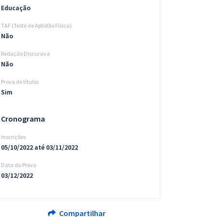
Educação
TAF (Teste de Aptidão Física)
Não
Redação Discursiva
Não
Prova de títulos
Sim
Cronograma
Inscrições
05/10/2022 até 03/11/2022
Data da Prova
03/12/2022
Compartilhar