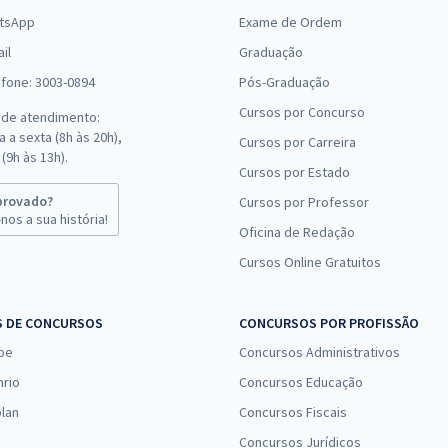
tsApp
Exame de Ordem
il
Graduação
efone: 3003-0894
Pós-Graduação
Cursos por Concurso
 de atendimento:
 a sexta (8h às 20h),
Cursos por Carreira
(9h às 13h).
Cursos por Estado
provado?
Cursos por Professor
nos a sua história!
Oficina de Redação
Cursos Online Gratuitos
S DE CONCURSOS
CONCURSOS POR PROFISSÃO
pe
Concursos Administrativos
nrio
Concursos Educação
lan
Concursos Fiscais
Concursos Jurídicos