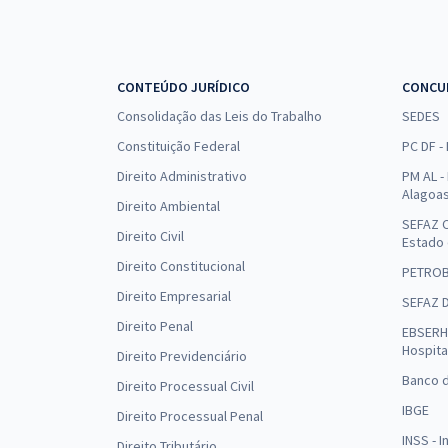
CONTEÚDO JURÍDICO
CONCU
Consolidação das Leis do Trabalho
SEDES
Constituição Federal
PC DF -
Direito Administrativo
PM AL - 
Alagoa
Direito Ambiental
SEFAZ C
Direito Civil
Estado
Direito Constitucional
PETRO
Direito Empresarial
SEFAZ 
Direito Penal
EBSERH 
Hospita
Direito Previdenciário
Banco d
Direito Processual Civil
IBGE
Direito Processual Penal
INSS - 
Direito Tributário