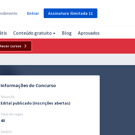
Assinatura
Ilimitada
11
endimento
Entrar
átis
Conteúdo gratuito
Blog
Aprovados
hecer cursos
Informações do Concurso
Situação
Edital publicado (Inscrições abertas)
Total de vagas
40
Salário