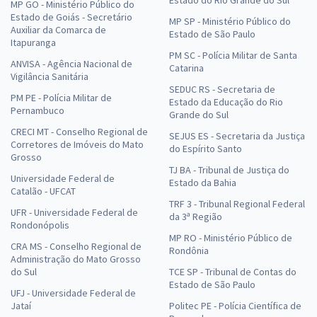
Estado do Rio Grande do Sul
MP GO - Ministério Público do
Estado de Goiás - Secretário
MP SP - Ministério Público do
Auxiliar da Comarca de
Estado de São Paulo
Itapuranga
PM SC - Polícia Militar de Santa
ANVISA - Agência Nacional de
Catarina
Vigilância Sanitária
SEDUC RS - Secretaria de
PM PE - Polícia Militar de
Estado da Educação do Rio
Pernambuco
Grande do Sul
CRECI MT - Conselho Regional de
SEJUS ES - Secretaria da Justiça
Corretores de Imóveis do Mato
do Espírito Santo
Grosso
TJ BA - Tribunal de Justiça do
Universidade Federal de
Estado da Bahia
Catalão - UFCAT
TRF 3 - Tribunal Regional Federal
UFR - Universidade Federal de
da 3ª Região
Rondonópolis
MP RO - Ministério Público de
CRA MS - Conselho Regional de
Rondônia
Administração do Mato Grosso
do Sul
TCE SP - Tribunal de Contas do
Estado de São Paulo
UFJ - Universidade Federal de
Jataí
Politec PE - Polícia Científica de