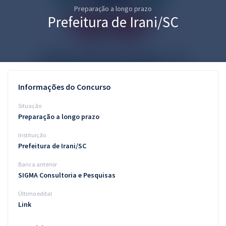
Preparação a longo prazo
Pós
Prefeitura de Irani/SC
Graduação
OAB
Mentorias
Informações do Concurso
Questões grátis
Situação
Preparação a longo prazo
Conteúdo gratuito
Instituição
Blog
Prefeitura de Irani/SC
Aprovados
Banca anterior
SIGMA Consultoria e Pesquisas
Atendimento
Último edital
Link