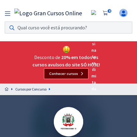
0
Assinatura Ilimitada 11
Acesso a todos os cursos. Teste grátis por 7 dias!
Assinatura OAB Até Passar
Acesso ilimitado a toda preparação para o Exame da
Desconto de
20% em todos os
Ordem, até você passar!
cursos avulsos do site SÓ HOJE!
Conhecer cursos
Residências Multiprofissionais
Preparação completa e intensiva para as principais
Cursos por Concurso
residências em saúde do Brasil
Concursos
Assinatura Ilimitada
Cursos 20% OFF