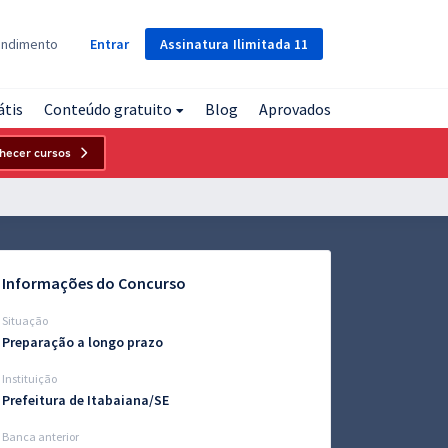
Assinatura
Ilimitada
11
endimento
Entrar
átis
Conteúdo gratuito
Blog
Aprovados
hecer cursos
Informações do Concurso
Situação
Preparação a longo prazo
Instituição
Prefeitura de Itabaiana/SE
Banca anterior