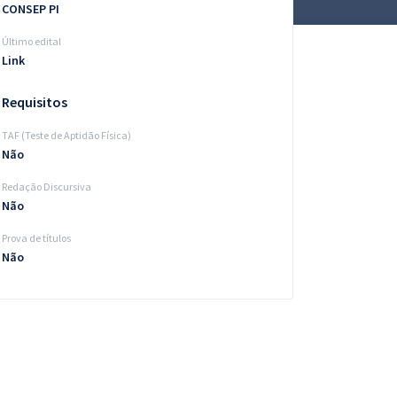
CONSEP PI
Último edital
Link
Requisitos
TAF (Teste de Aptidão Física)
Não
Redação Discursiva
Não
Prova de títulos
Não