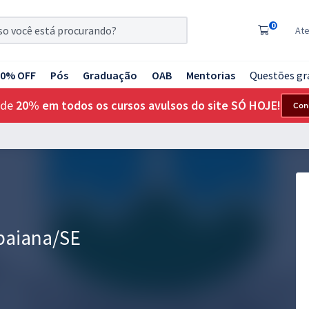
0
At
20% OFF
Pós
Graduação
OAB
Mentorias
Questões gr
 de
20% em todos os cursos avulsos do site SÓ HOJE!
Con
abaiana/SE