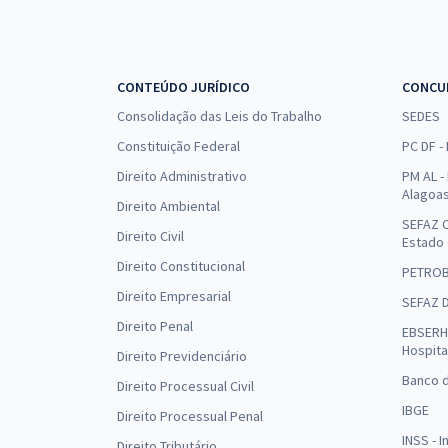
CONTEÚDO JURÍDICO
CONCU
Consolidação das Leis do Trabalho
SEDES
Constituição Federal
PC DF -
Direito Administrativo
PM AL - 
Alagoa
Direito Ambiental
SEFAZ C
Direito Civil
Estado
Direito Constitucional
PETRO
Direito Empresarial
SEFAZ 
Direito Penal
EBSERH 
Hospita
Direito Previdenciário
Banco d
Direito Processual Civil
IBGE
Direito Processual Penal
INSS - 
Direito Tributário