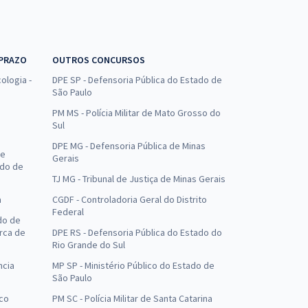
 PRAZO
OUTROS CONCURSOS
ologia -
DPE SP - Defensoria Pública do Estado de
São Paulo
PM MS - Polícia Militar de Mato Grosso do
Sul
DPE MG - Defensoria Pública de Minas
de
Gerais
ado de
TJ MG - Tribunal de Justiça de Minas Gerais
a
CGDF - Controladoria Geral do Distrito
Federal
do de
arca de
DPE RS - Defensoria Pública do Estado do
Rio Grande do Sul
ncia
MP SP - Ministério Público do Estado de
São Paulo
uco
PM SC - Polícia Militar de Santa Catarina