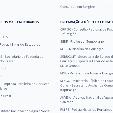
Concursos em Sergipe
RSOS MAIS PROCURADOS
PREPARAÇÃO A MÉDIO E A LONGO
CRP SC - Conselho Regional de Psic
12ª Região
 DELTA
SEDF - Professor Temporário
Polícia Militar do Estado de
s
MEC - Ministério da Educação
E - Secretaria da Fazenda do
SEDUC/MT - Secretaria de Estado 
 do Ceará
Educação, Esporte e Lazer do est
Mato Grosso
BRAS
MME - Ministério de Minas e Energi
DF
MP GO - Ministério Público do Esta
- Empresa Brasileira de Serviços
Goiás - Secretário Auxiliar da Com
lares
Itapuranga
o Brasil
ANVISA - Agência Nacional de Vigilâ
Sanitária
PM PE - Polícia Militar de Pernamb
Instituto Nacional do Seguro Social