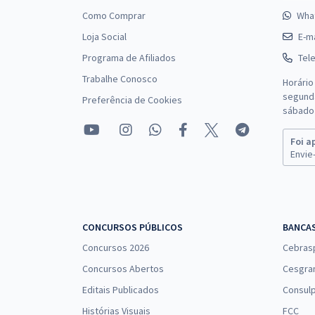
Como Comprar
Wha
Loja Social
E-ma
Programa de Afiliados
Tel
Trabalhe Conosco
Horário
segunda
Preferência de Cookies
sábado 
Foi a
Envie-
CONCURSOS PÚBLICOS
BANCA
Concursos 2026
Cebras
Concursos Abertos
Cesgra
Editais Publicados
Consulp
Histórias Visuais
FCC