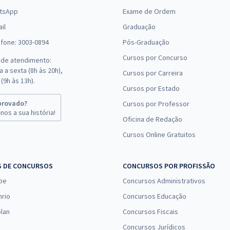
tsApp
Exame de Ordem
il
Graduação
efone: 3003-0894
Pós-Graduação
Cursos por Concurso
 de atendimento:
 a sexta (8h às 20h),
Cursos por Carreira
(9h às 13h).
Cursos por Estado
provado?
Cursos por Professor
nos a sua história!
Oficina de Redação
Cursos Online Gratuitos
S DE CONCURSOS
CONCURSOS POR PROFISSÃO
pe
Concursos Administrativos
nrio
Concursos Educação
lan
Concursos Fiscais
Concursos Jurídicos