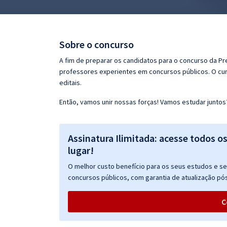
Pós
Graduação
Sobre o concurso
OAB
A fim de preparar os candidatos para o concurso da Pr
professores experientes em concursos públicos. O cur
Mentorias
editais.
Então, vamos unir nossas forças! Vamos estudar juntos
Questões grátis
Conteúdo gratuito
Assinatura Ilimitada: acesse todos o
Blog
lugar!
Aprovados
O melhor custo benefício para os seus estudos e seu
concursos públicos, com garantia de atualização pós
Atendimento
C