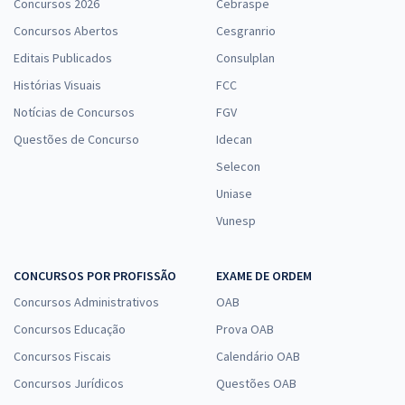
Concursos 2026
Cebraspe
Concursos Abertos
Cesgranrio
Editais Publicados
Consulplan
Histórias Visuais
FCC
Notícias de Concursos
FGV
Questões de Concurso
Idecan
Selecon
Uniase
Vunesp
CONCURSOS POR PROFISSÃO
EXAME DE ORDEM
Concursos Administrativos
OAB
Concursos Educação
Prova OAB
Concursos Fiscais
Calendário OAB
Concursos Jurídicos
Questões OAB