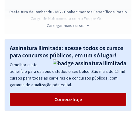
Prefeitura de Itanhandu - MG - Conhecimentos Específicos Para o
Cargo de Nutricionista com a Equipe Gran
Carregar mais cursos
R$ 306,24
à vista
25,52
R$
ou 12x de
Economize R$ 76,56 (-20%)
Assinatura Ilimitada: acesse todos os cursos
Comprar
para concursos públicos, em um só lugar!
O melhor custo
benefício para os seus estudos e seu bolso. São mais de 25 mil
cursos para todas as carreiras de concursos públicos, com
Prefeitura de Itanhandu - MG - Cirurgião Dentista de ESF
garantia de atualização pós-edital.
R$ 399,92
à vista
33,33
R$
ou 12x de
Comece hoje
Economize R$ 99,98 (-20%)
Comprar