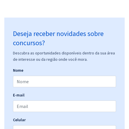
Prefeitura de Itanhandu - MG - Conhecimentos Básicos Comuns para
os Cargos de Nível Médio com a Equipe Gran
R$ 239,92
à vista
19,99
R$
ou 12x de
Deseja receber novidades sobre
Economize R$ 59,98 (-20%)
concursos?
Comprar
Descubra as oportunidades disponíveis dentro da sua área
de interesse ou da região onde você mora.
Nome
Prefeitura de Itanhandu - MG - Enfermeiro de ESF
R$ 399,92
à vista
33,33
R$
ou 12x de
Economize R$ 99,98 (-20%)
E-mail
Comprar
Celular