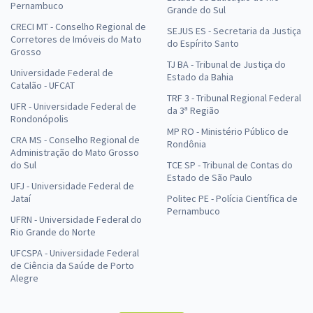
Pernambuco
Grande do Sul
CRECI MT - Conselho Regional de
SEJUS ES - Secretaria da Justiça
Corretores de Imóveis do Mato
do Espírito Santo
Grosso
TJ BA - Tribunal de Justiça do
Universidade Federal de
Estado da Bahia
Catalão - UFCAT
TRF 3 - Tribunal Regional Federal
UFR - Universidade Federal de
da 3ª Região
Rondonópolis
MP RO - Ministério Público de
CRA MS - Conselho Regional de
Rondônia
Administração do Mato Grosso
do Sul
TCE SP - Tribunal de Contas do
Estado de São Paulo
UFJ - Universidade Federal de
Jataí
Politec PE - Polícia Científica de
Pernambuco
UFRN - Universidade Federal do
Rio Grande do Norte
UFCSPA - Universidade Federal
de Ciência da Saúde de Porto
Alegre