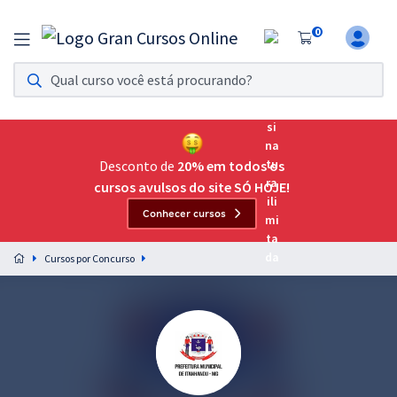
0
Assinatura Ilimitada 11
Acesso a todos os cursos. Teste grátis por 7 dias!
Assinatura OAB Até Passar
Acesso ilimitado a toda preparação para o Exame da
Desconto de
20% em todos os
Ordem, até você passar!
cursos avulsos do site SÓ HOJE!
Conhecer cursos
Residências Multiprofissionais
Preparação completa e intensiva para as principais
Cursos por Concurso
residências em saúde do Brasil
Concursos
Assinatura Ilimitada
Cursos 20% OFF