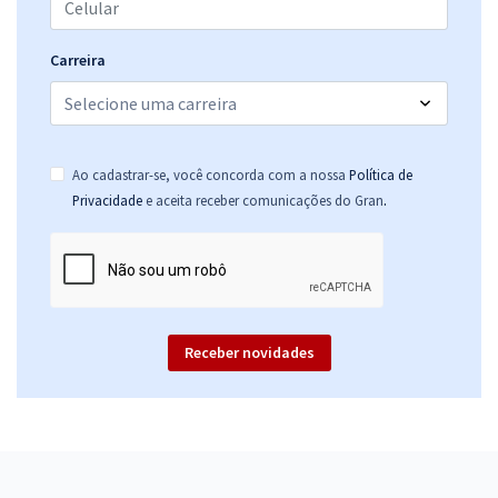
Prefeitura de Itanhandu - MG - Conhecimentos Específicos para o
Cargo de Enfermeiro de ESF
Carreira
R$ 354,24
à vista
29,52
R$
ou 12x de
Economize R$ 88,56 (-20%)
Comprar
Ao cadastrar-se, você concorda com a nossa
Política de
.
Privacidade
e aceita receber comunicações do Gran
Receber novidades