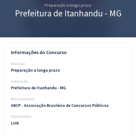
Preparação a longo prazo
Pós
Prefeitura de Itanhandu - MG
Graduação
OAB
Mentorias
Informações do Concurso
Questões grátis
Situação
Preparação a longo prazo
Conteúdo gratuito
Instituição
Blog
Prefeitura de Itanhandu - MG
Aprovados
Banca anterior
ABCP - Associação Brasileira de Concursos Públicos
Atendimento
Último edital
Link