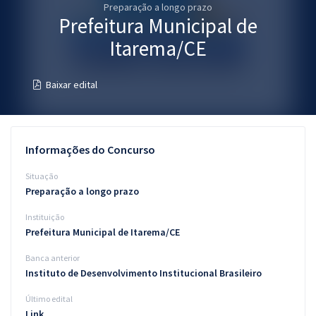
Preparação a longo prazo
Pós
Prefeitura Municipal de
Graduação
Itarema/CE
OAB
Baixar edital
Mentorias
Questões grátis
Informações do Concurso
Conteúdo gratuito
Situação
Preparação a longo prazo
Blog
Instituição
Aprovados
Prefeitura Municipal de Itarema/CE
Banca anterior
Atendimento
Instituto de Desenvolvimento Institucional Brasileiro
Último edital
Link