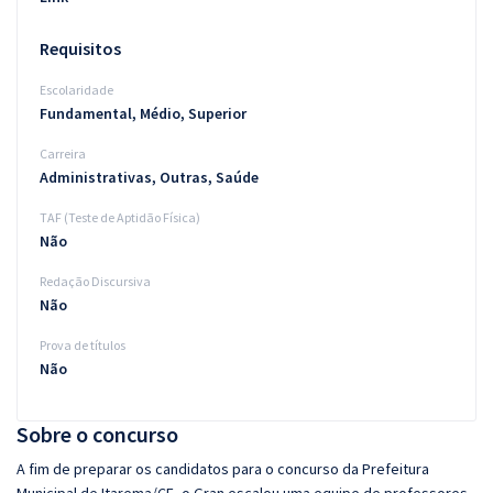
Requisitos
Escolaridade
Fundamental, Médio, Superior
Carreira
Administrativas, Outras, Saúde
TAF (Teste de Aptidão Física)
Não
Redação Discursiva
Não
Prova de títulos
Não
Sobre o concurso
A fim de preparar os candidatos para o concurso da Prefeitura