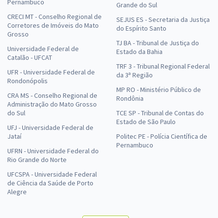
Pernambuco
Grande do Sul
CRECI MT - Conselho Regional de
SEJUS ES - Secretaria da Justiça
Corretores de Imóveis do Mato
do Espírito Santo
Grosso
TJ BA - Tribunal de Justiça do
Universidade Federal de
Estado da Bahia
Catalão - UFCAT
TRF 3 - Tribunal Regional Federal
UFR - Universidade Federal de
da 3ª Região
Rondonópolis
MP RO - Ministério Público de
CRA MS - Conselho Regional de
Rondônia
Administração do Mato Grosso
do Sul
TCE SP - Tribunal de Contas do
Estado de São Paulo
UFJ - Universidade Federal de
Jataí
Politec PE - Polícia Científica de
Pernambuco
UFRN - Universidade Federal do
Rio Grande do Norte
UFCSPA - Universidade Federal
de Ciência da Saúde de Porto
Alegre