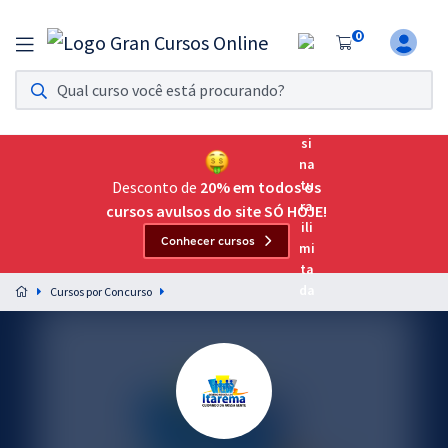
0
Assinatura Ilimitada 11
Acesso a todos os cursos. Teste grátis por 7 dias!
Assinatura OAB Até Passar
Acesso ilimitado a toda preparação para o Exame da
Desconto de
20% em todos os
Ordem, até você passar!
cursos avulsos do site SÓ HOJE!
Conhecer cursos
Residências Multiprofissionais
Preparação completa e intensiva para as principais
Cursos por Concurso
residências em saúde do Brasil
Concursos
Assinatura Ilimitada
Cursos 20% OFF