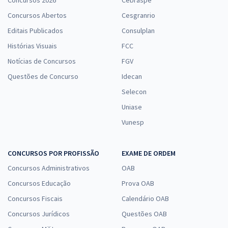
Concursos 2026
Cebraspe
Concursos Abertos
Cesgranrio
Editais Publicados
Consulplan
Histórias Visuais
FCC
Notícias de Concursos
FGV
Questões de Concurso
Idecan
Selecon
Uniase
Vunesp
CONCURSOS POR PROFISSÃO
EXAME DE ORDEM
Concursos Administrativos
OAB
Concursos Educação
Prova OAB
Concursos Fiscais
Calendário OAB
Concursos Jurídicos
Questões OAB