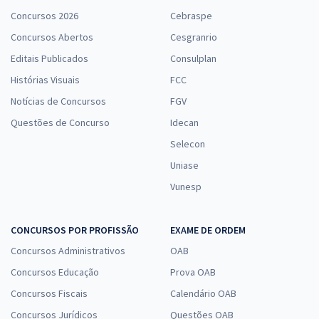
Concursos 2026
Cebraspe
Concursos Abertos
Cesgranrio
Editais Publicados
Consulplan
Histórias Visuais
FCC
Notícias de Concursos
FGV
Questões de Concurso
Idecan
Selecon
Uniase
Vunesp
CONCURSOS POR PROFISSÃO
EXAME DE ORDEM
Concursos Administrativos
OAB
Concursos Educação
Prova OAB
Concursos Fiscais
Calendário OAB
Concursos Jurídicos
Questões OAB