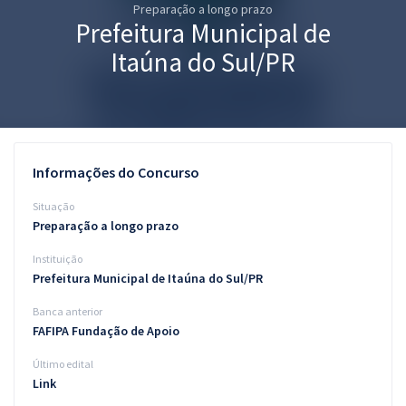
Preparação a longo prazo
Pós
Prefeitura Municipal de
Graduação
Itaúna do Sul/PR
OAB
Mentorias
Informações do Concurso
Questões grátis
Situação
Conteúdo gratuito
Preparação a longo prazo
Instituição
Blog
Prefeitura Municipal de Itaúna do Sul/PR
Aprovados
Banca anterior
FAFIPA Fundação de Apoio
Atendimento
Último edital
Link