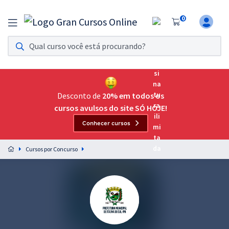
0
Assinatura Ilimitada 11
Acesso a todos os cursos. Teste grátis por 7 dias!
Assinatura OAB Até Passar
Acesso ilimitado a toda preparação para o Exame da
Desconto de
20% em todos os
Ordem, até você passar!
cursos avulsos do site SÓ HOJE!
Conhecer cursos
Residências Multiprofissionais
Preparação completa e intensiva para as principais
Cursos por Concurso
residências em saúde do Brasil
Concursos
Assinatura Ilimitada
Cursos 20% OFF