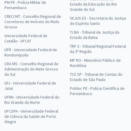
PM PE - Polícia Militar de
Estado da Educação do Rio
Pernambuco
Grande do Sul
CRECI MT - Conselho Regional de
SEJUS ES - Secretaria da Justiça
Corretores de Imóveis do Mato
do Espírito Santo
Grosso
TJ BA - Tribunal de Justiça do
Universidade Federal de
Estado da Bahia
Catalão - UFCAT
TRF 3 - Tribunal Regional Federal
UFR - Universidade Federal de
da 3ª Região
Rondonópolis
MP RO - Ministério Público de
CRA MS - Conselho Regional de
Rondônia
Administração do Mato Grosso
do Sul
TCE SP - Tribunal de Contas do
Estado de São Paulo
UFJ - Universidade Federal de
Jataí
Politec PE - Polícia Científica de
Pernambuco
UFRN - Universidade Federal do
Rio Grande do Norte
UFCSPA - Universidade Federal
de Ciência da Saúde de Porto
Alegre