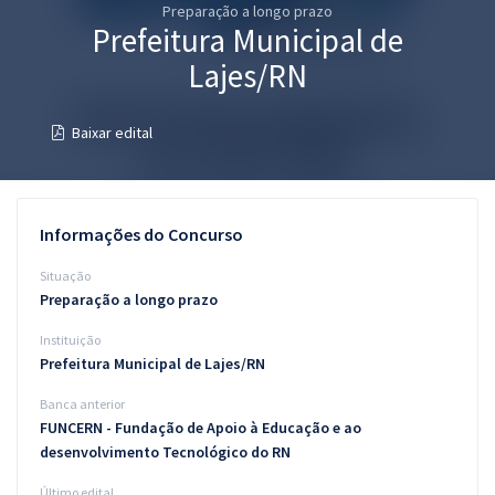
Preparação a longo prazo
Pós
Prefeitura Municipal de
Graduação
Lajes/RN
OAB
Baixar edital
Mentorias
Questões grátis
Informações do Concurso
Conteúdo gratuito
Situação
Preparação a longo prazo
Blog
Instituição
Aprovados
Prefeitura Municipal de Lajes/RN
Banca anterior
Atendimento
FUNCERN - Fundação de Apoio à Educação e ao
desenvolvimento Tecnológico do RN
Último edital