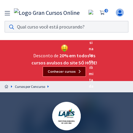
0
Assinatura Ilimitada 11
Acesso a todos os cursos. Teste grátis por 7 dias!
Assinatura OAB Até Passar
Acesso ilimitado a toda preparação para o Exame da
Desconto de
20% em todos os
Ordem, até você passar!
cursos avulsos do site SÓ HOJE!
Conhecer cursos
Residências Multiprofissionais
Preparação completa e intensiva para as principais
Cursos por Concurso
residências em saúde do Brasil
Concursos
Assinatura Ilimitada
Cursos 20% OFF