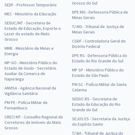
Grosso do Sul
SEDF - Professor Temporário
DPE MG - Defensoria Pública de
MEC - Ministério da Educação
Minas Gerais
SEDUC/MT - Secretaria de
TJ MG - Tribunal de Justiça de
Estado de Educação, Esporte e
Minas Gerais
Lazer do estado de Mato
Grosso
CGDF - Controladoria Geral do
Distrito Federal
MME - Ministério de Minas e
Energia
DPE RS - Defensoria Pública do
Estado do Rio Grande do Sul
MP GO - Ministério Público do
Estado de Goiás - Secretário
MP SP - Ministério Público do
Auxiliar da Comarca de
Estado de São Paulo
Itapuranga
PM SC - Polícia Militar de Santa
ANVISA - Agência Nacional de
Catarina
Vigilância Sanitária
SEDUC RS - Secretaria de
PM PE - Polícia Militar de
Estado da Educação do Rio
Pernambuco
Grande do Sul
CRECI MT - Conselho Regional de
SEJUS ES - Secretaria da Justiça
Corretores de Imóveis do Mato
do Espírito Santo
Grosso
TJ BA - Tribunal de Justiça do