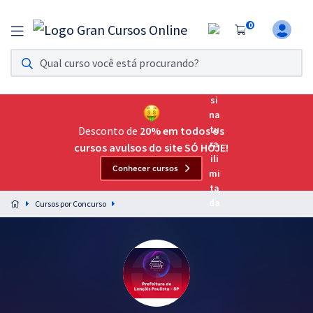
0
Assinatura Ilimitada 11
Acesso a todos os cursos. Teste grátis por 7 dias!
Assinatura OAB Até Passar
Acesso ilimitado a toda preparação para o Exame da
Desconto de
20% em todos os
Ordem, até você passar!
cursos avulsos do site SÓ HOJE!
Conhecer cursos
Residências Multiprofissionais
Preparação completa e intensiva para as principais
Cursos por Concurso
residências em saúde do Brasil
Concursos
Assinatura Ilimitada
Cursos 20% OFF