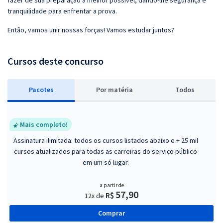
fazer de sua preparação a melhor possível, dando-lhe segurança e
tranquilidade para enfrentar a prova.
Então, vamos unir nossas forças! Vamos estudar juntos?
Cursos deste concurso
Pacotes
P
or matéria
Todos
Mais completo!
Assinatura ilimitada: todos os cursos listados abaixo e + 25 mil
cursos atualizados para todas as carreiras do serviço público
em um só lugar.
a partir de
57,90
R$
12x de
Comprar