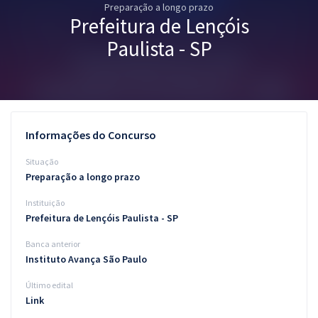
Preparação a longo prazo
Pós
Prefeitura de Lençóis
Graduação
Paulista - SP
OAB
Mentorias
Informações do Concurso
Questões grátis
Situação
Conteúdo gratuito
Preparação a longo prazo
Instituição
Blog
Prefeitura de Lençóis Paulista - SP
Aprovados
Banca anterior
Instituto Avança São Paulo
Atendimento
Último edital
Link