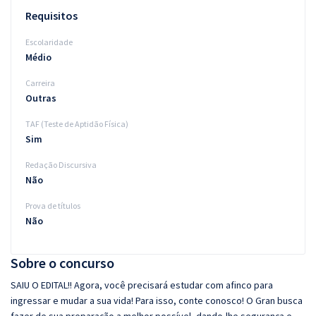
Requisitos
Escolaridade
Médio
Carreira
Outras
TAF (Teste de Aptidão Física)
Sim
Redação Discursiva
Não
Prova de títulos
Não
Sobre o concurso
SAIU O EDITAL!! Agora, você precisará estudar com afinco para
ingressar e mudar a sua vida! Para isso, conte conosco! O Gran busca