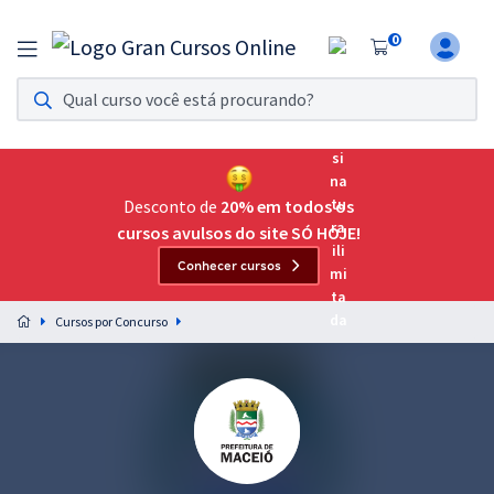
0
Assinatura Ilimitada 11
Acesso a todos os cursos. Teste grátis por 7 dias!
Assinatura OAB Até Passar
Acesso ilimitado a toda preparação para o Exame da
Desconto de
20% em todos os
Ordem, até você passar!
cursos avulsos do site SÓ HOJE!
Conhecer cursos
Residências Multiprofissionais
Preparação completa e intensiva para as principais
Cursos por Concurso
residências em saúde do Brasil
Concursos
Assinatura Ilimitada
Cursos 20% OFF