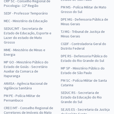
CRP SC - Conselho Regional de
Psicologia - 12ª Região
PM MS - Polícia Militar de Mato
Grosso do Sul
SEDF - Professor Temporário
DPE MG - Defensoria Pública de
MEC - Ministério da Educação
Minas Gerais
SEDUC/MT - Secretaria de
TJ MG - Tribunal de Justiça de
Estado de Educação, Esporte e
Minas Gerais
Lazer do estado de Mato
Grosso
CGDF - Controladoria Geral do
Distrito Federal
MME - Ministério de Minas e
Energia
DPE RS - Defensoria Pública do
Estado do Rio Grande do Sul
MP GO - Ministério Público do
Estado de Goiás - Secretário
MP SP - Ministério Público do
Auxiliar da Comarca de
Estado de São Paulo
Itapuranga
PM SC - Polícia Militar de Santa
ANVISA - Agência Nacional de
Catarina
Vigilância Sanitária
SEDUC RS - Secretaria de
PM PE - Polícia Militar de
Estado da Educação do Rio
Pernambuco
Grande do Sul
CRECI MT - Conselho Regional de
SEJUS ES - Secretaria da Justiça
Corretores de Imóveis do Mato