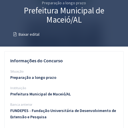
Preparação a longo prazo
Pós
Prefeitura Municipal de
Graduação
Maceió/AL
OAB
Baixar edital
Mentorias
Questões grátis
Informações do Concurso
Conteúdo gratuito
Situação
Preparação a longo prazo
Blog
Instituição
Aprovados
Prefeitura Municipal de Maceió/AL
Banca anterior
Atendimento
FUNDEPES - Fundação Universitária de Desenvolvimento de
Extensão e Pesquisa