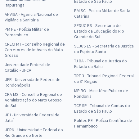
Estado de São Paulo
Itapuranga
PM SC - Polícia Militar de Santa
ANVISA - Agência Nacional de
Catarina
Vigilância Sanitária
SEDUC RS - Secretaria de
PM PE - Polícia Militar de
Estado da Educação do Rio
Pernambuco
Grande do Sul
CRECI MT - Conselho Regional de
SEJUS ES - Secretaria da Justiça
Corretores de Imóveis do Mato
do Espírito Santo
Grosso
TJ BA - Tribunal de Justiça do
Universidade Federal de
Estado da Bahia
Catalão - UFCAT
TRF 3 - Tribunal Regional Federal
UFR - Universidade Federal de
da 3ª Região
Rondonópolis
MP RO - Ministério Público de
CRA MS - Conselho Regional de
Rondônia
Administração do Mato Grosso
do Sul
TCE SP - Tribunal de Contas do
Estado de São Paulo
UFJ - Universidade Federal de
Jataí
Politec PE - Polícia Científica de
Pernambuco
UFRN - Universidade Federal do
Rio Grande do Norte