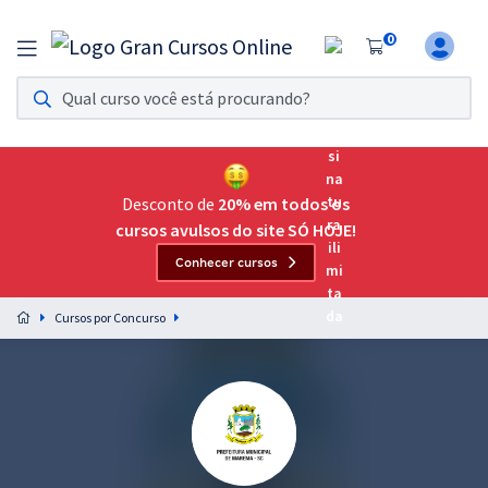
0
Assinatura Ilimitada 11
Acesso a todos os cursos. Teste grátis por 7 dias!
Assinatura OAB Até Passar
Acesso ilimitado a toda preparação para o Exame da
Desconto de
20% em todos os
Ordem, até você passar!
cursos avulsos do site SÓ HOJE!
Conhecer cursos
Residências Multiprofissionais
Preparação completa e intensiva para as principais
Cursos por Concurso
residências em saúde do Brasil
Concursos
Assinatura Ilimitada
Cursos 20% OFF