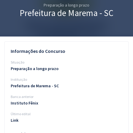
Preparação a longo prazo
Pós
Prefeitura de Marema - SC
Graduação
OAB
Mentorias
Informações do Concurso
Questões grátis
Situação
Preparação a longo prazo
Conteúdo gratuito
Instituição
Blog
Prefeitura de Marema - SC
Aprovados
Banca anterior
Instituto Fênix
Atendimento
Último edital
Link