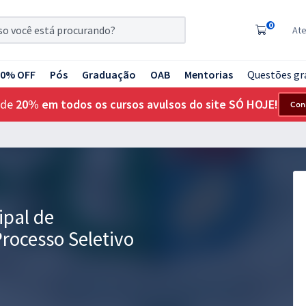
0
At
20% OFF
Pós
Graduação
OAB
Mentorias
Questões gr
 de
20% em todos os cursos avulsos do site SÓ HOJE!
Con
ipal de
rocesso Seletivo