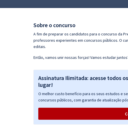
Pós
Graduação
Sobre o concurso
OAB
A fim de preparar os candidatos para o concurso da Pr
professores experientes em concursos públicos. O cur
Mentorias
editais.
Então, vamos unir nossas forças! Vamos estudar juntos
Questões grátis
Conteúdo gratuito
Assinatura Ilimitada: acesse todos o
Blog
lugar!
Aprovados
O melhor custo benefício para os seus estudos e seu
concursos públicos, com garantia de atualização pós
Atendimento
C