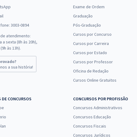
tsApp
Exame de Ordem
il
Graduação
efone: 3003-0894
Pós-Graduação
Cursos por Concurso
 de atendimento:
 a sexta (8h às 20h),
Cursos por Carreira
(9h às 13h).
Cursos por Estado
provado?
Cursos por Professor
nos a sua história!
Oficina de Redação
Cursos Online Gratuitos
S DE CONCURSOS
CONCURSOS POR PROFISSÃO
pe
Concursos Administrativos
nrio
Concursos Educação
lan
Concursos Fiscais
Concursos Jurídicos