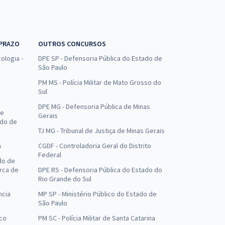
 PRAZO
OUTROS CONCURSOS
ologia -
DPE SP - Defensoria Pública do Estado de
São Paulo
PM MS - Polícia Militar de Mato Grosso do
Sul
DPE MG - Defensoria Pública de Minas
de
Gerais
ado de
TJ MG - Tribunal de Justiça de Minas Gerais
a
CGDF - Controladoria Geral do Distrito
Federal
do de
arca de
DPE RS - Defensoria Pública do Estado do
Rio Grande do Sul
ncia
MP SP - Ministério Público do Estado de
São Paulo
uco
PM SC - Polícia Militar de Santa Catarina