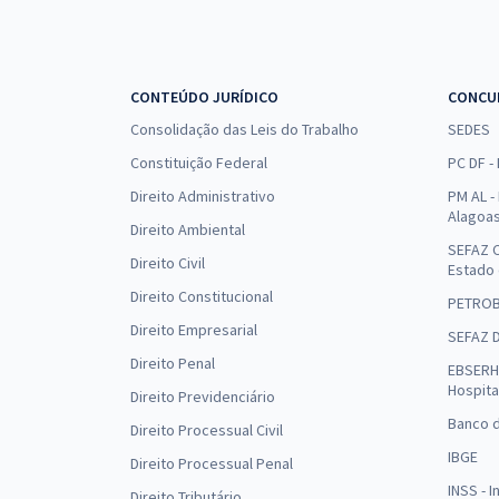
CONTEÚDO JURÍDICO
CONCU
Consolidação das Leis do Trabalho
SEDES
Constituição Federal
PC DF -
Direito Administrativo
PM AL - 
Alagoa
Direito Ambiental
SEFAZ C
Direito Civil
Estado
Direito Constitucional
PETRO
Direito Empresarial
SEFAZ 
Direito Penal
EBSERH 
Hospita
Direito Previdenciário
Banco d
Direito Processual Civil
IBGE
Direito Processual Penal
INSS - 
Direito Tributário