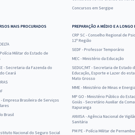
Concursos em Sergipe
RSOS MAIS PROCURADOS
PREPARAÇÃO A MÉDIO E A LONGO
CRP SC - Conselho Regional de Psic
12ª Região
 DELTA
SEDF - Professor Temporário
Polícia Militar do Estado de
s
MEC - Ministério da Educação
E - Secretaria da Fazenda do
SEDUC/MT - Secretaria de Estado 
 do Ceará
Educação, Esporte e Lazer do est
Mato Grosso
BRAS
MME - Ministério de Minas e Energi
DF
MP GO - Ministério Público do Esta
- Empresa Brasileira de Serviços
Goiás - Secretário Auxiliar da Com
lares
Itapuranga
o Brasil
ANVISA - Agência Nacional de Vigilâ
Sanitária
PM PE - Polícia Militar de Pernamb
Instituto Nacional do Seguro Social