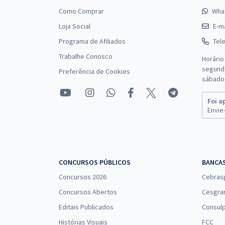
Como Comprar
Wha
Loja Social
E-ma
Programa de Afiliados
Tel
Trabalhe Conosco
Horário
segunda
Preferência de Cookies
sábado 
Foi a
Envie-
CONCURSOS PÚBLICOS
BANCA
Concursos 2026
Cebras
Concursos Abertos
Cesgra
Editais Publicados
Consulp
Histórias Visuais
FCC