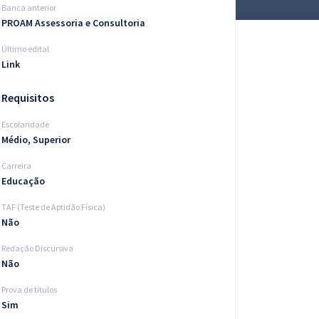
Banca anterior
PROAM Assessoria e Consultoria
Último edital
Link
Requisitos
Escolaridade
Médio, Superior
Carreira
Educação
TAF (Teste de Aptidão Física)
Não
Redação Discursiva
Não
Prova de títulos
Sim