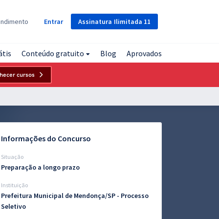
Assinatura
Ilimitada
11
endimento
Entrar
átis
Conteúdo gratuito
Blog
Aprovados
hecer cursos
Informações do Concurso
Situação
Preparação a longo prazo
Instituição
Prefeitura Municipal de Mendonça/SP - Processo
Seletivo