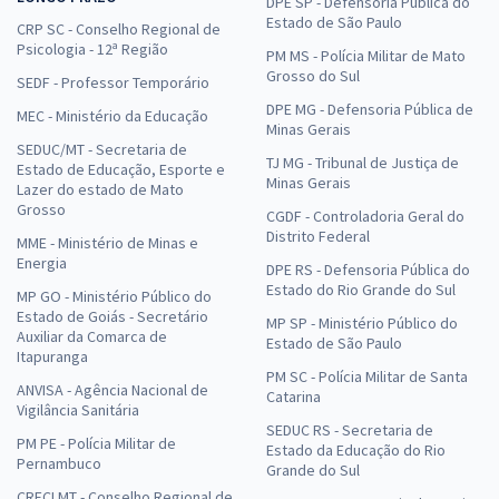
DPE SP - Defensoria Pública do
Estado de São Paulo
CRP SC - Conselho Regional de
Psicologia - 12ª Região
PM MS - Polícia Militar de Mato
Grosso do Sul
SEDF - Professor Temporário
DPE MG - Defensoria Pública de
MEC - Ministério da Educação
Minas Gerais
SEDUC/MT - Secretaria de
TJ MG - Tribunal de Justiça de
Estado de Educação, Esporte e
Minas Gerais
Lazer do estado de Mato
Grosso
CGDF - Controladoria Geral do
Distrito Federal
MME - Ministério de Minas e
Energia
DPE RS - Defensoria Pública do
Estado do Rio Grande do Sul
MP GO - Ministério Público do
Estado de Goiás - Secretário
MP SP - Ministério Público do
Auxiliar da Comarca de
Estado de São Paulo
Itapuranga
PM SC - Polícia Militar de Santa
ANVISA - Agência Nacional de
Catarina
Vigilância Sanitária
SEDUC RS - Secretaria de
PM PE - Polícia Militar de
Estado da Educação do Rio
Pernambuco
Grande do Sul
CRECI MT - Conselho Regional de