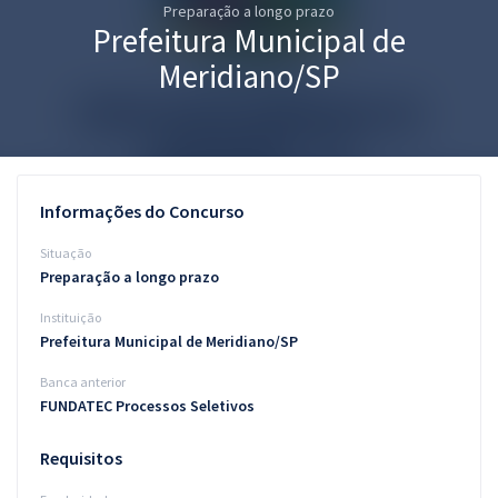
Preparação a longo prazo
Pós
Prefeitura Municipal de
Graduação
Meridiano/SP
OAB
Mentorias
Informações do Concurso
Questões grátis
Situação
Conteúdo gratuito
Preparação a longo prazo
Instituição
Blog
Prefeitura Municipal de Meridiano/SP
Aprovados
Banca anterior
FUNDATEC Processos Seletivos
Atendimento
Requisitos