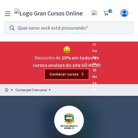
0
Assinatura Ilimitada 11
Acesso a todos os cursos. Teste grátis por 7 dias!
Assinatura OAB Até Passar
Acesso ilimitado a toda preparação para o Exame da
Desconto de
20% em todos os
Ordem, até você passar!
cursos avulsos do site SÓ HOJE!
Conhecer cursos
Residências Multiprofissionais
Preparação completa e intensiva para as principais
Cursos por Concurso
residências em saúde do Brasil
Concursos
Assinatura Ilimitada
Cursos 20% OFF