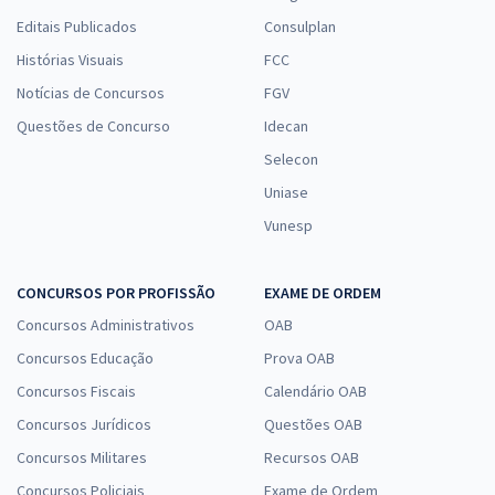
Editais Publicados
Consulplan
Histórias Visuais
FCC
Notícias de Concursos
FGV
Questões de Concurso
Idecan
Selecon
Uniase
Vunesp
CONCURSOS POR PROFISSÃO
EXAME DE ORDEM
Concursos Administrativos
OAB
Concursos Educação
Prova OAB
Concursos Fiscais
Calendário OAB
Concursos Jurídicos
Questões OAB
Concursos Militares
Recursos OAB
Concursos Policiais
Exame de Ordem