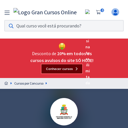
0
Assinatura Ilimitada 11
Acesso a todos os cursos. Teste grátis por 7 dias!
Assinatura OAB Até Passar
Acesso ilimitado a toda preparação para o Exame da
Desconto de
20% em todos os
Ordem, até você passar!
cursos avulsos do site SÓ HOJE!
Conhecer cursos
Residências Multiprofissionais
Preparação completa e intensiva para as principais
Cursos por Concurso
residências em saúde do Brasil
Concursos
Assinatura Ilimitada
Cursos 20% OFF