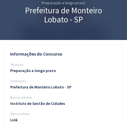
Preparação a longo prazo
Pós
Prefeitura de Monteiro
Graduação
Lobato - SP
OAB
Mentorias
Informações do Concurso
Questões grátis
Situação
Conteúdo gratuito
Preparação a longo prazo
Instituição
Blog
Prefeitura de Monteiro Lobato - SP
Aprovados
Banca anterior
Instituto de Gestão de Cidades
Atendimento
Último edital
Link