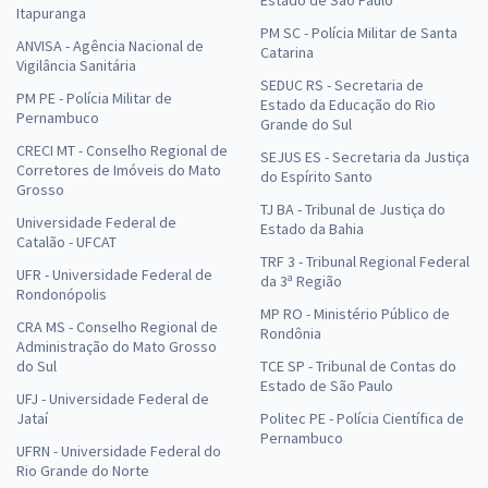
Estado de São Paulo
Itapuranga
PM SC - Polícia Militar de Santa
ANVISA - Agência Nacional de
Catarina
Vigilância Sanitária
SEDUC RS - Secretaria de
PM PE - Polícia Militar de
Estado da Educação do Rio
Pernambuco
Grande do Sul
CRECI MT - Conselho Regional de
SEJUS ES - Secretaria da Justiça
Corretores de Imóveis do Mato
do Espírito Santo
Grosso
TJ BA - Tribunal de Justiça do
Universidade Federal de
Estado da Bahia
Catalão - UFCAT
TRF 3 - Tribunal Regional Federal
UFR - Universidade Federal de
da 3ª Região
Rondonópolis
MP RO - Ministério Público de
CRA MS - Conselho Regional de
Rondônia
Administração do Mato Grosso
do Sul
TCE SP - Tribunal de Contas do
Estado de São Paulo
UFJ - Universidade Federal de
Jataí
Politec PE - Polícia Científica de
Pernambuco
UFRN - Universidade Federal do
Rio Grande do Norte