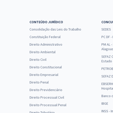
CONTEÚDO JURÍDICO
CONCU
Consolidação das Leis do Trabalho
SEDES
Constituição Federal
PC DF -
Direito Administrativo
PM AL - 
Alagoa
Direito Ambiental
SEFAZ C
Direito Civil
Estado
Direito Constitucional
PETRO
Direito Empresarial
SEFAZ 
Direito Penal
EBSERH 
Hospita
Direito Previdenciário
Banco d
Direito Processual Civil
IBGE
Direito Processual Penal
INSS - 
Direito Tributário