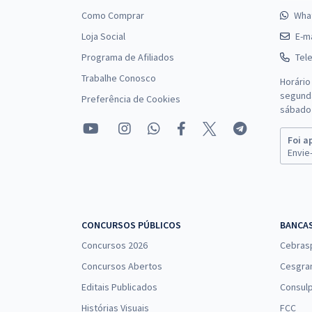
Como Comprar
Wha
Loja Social
E-ma
Programa de Afiliados
Tel
Trabalhe Conosco
Horário
segunda
Preferência de Cookies
sábado 
Foi a
Envie-
CONCURSOS PÚBLICOS
BANCA
Concursos 2026
Cebras
Concursos Abertos
Cesgra
Editais Publicados
Consulp
Histórias Visuais
FCC