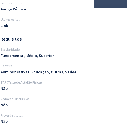
Banca anterior
Amiga Pública
Último edital
Link
Requisitos
Escolaridade
Fundamental, Médio, Superior
Carreira
Administrativas, Educação, Outras, Saúde
TAF (Teste de Aptidão Física)
Não
Redação Discursiva
Não
Prova de títulos
Não