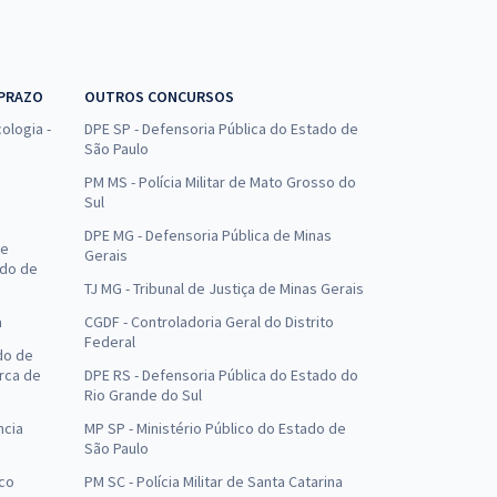
 PRAZO
OUTROS CONCURSOS
ologia -
DPE SP - Defensoria Pública do Estado de
São Paulo
PM MS - Polícia Militar de Mato Grosso do
Sul
DPE MG - Defensoria Pública de Minas
de
Gerais
ado de
TJ MG - Tribunal de Justiça de Minas Gerais
a
CGDF - Controladoria Geral do Distrito
Federal
do de
arca de
DPE RS - Defensoria Pública do Estado do
Rio Grande do Sul
ncia
MP SP - Ministério Público do Estado de
São Paulo
uco
PM SC - Polícia Militar de Santa Catarina