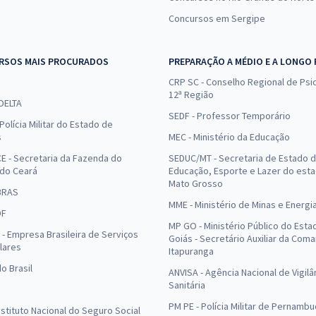
Concursos em Sergipe
RSOS MAIS PROCURADOS
PREPARAÇÃO A MÉDIO E A LONGO
CRP SC - Conselho Regional de Psic
12ª Região
 DELTA
SEDF - Professor Temporário
Polícia Militar do Estado de
s
MEC - Ministério da Educação
E - Secretaria da Fazenda do
SEDUC/MT - Secretaria de Estado 
 do Ceará
Educação, Esporte e Lazer do est
Mato Grosso
BRAS
MME - Ministério de Minas e Energi
DF
MP GO - Ministério Público do Esta
- Empresa Brasileira de Serviços
Goiás - Secretário Auxiliar da Com
lares
Itapuranga
o Brasil
ANVISA - Agência Nacional de Vigilâ
Sanitária
PM PE - Polícia Militar de Pernamb
Instituto Nacional do Seguro Social