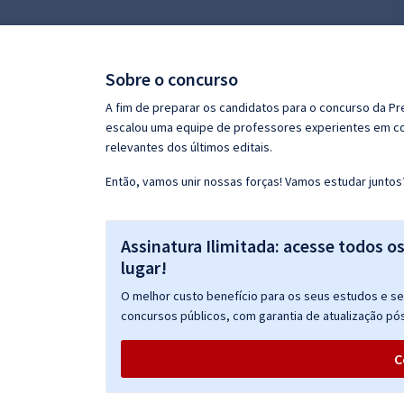
Pós
Graduação
Sobre o concurso
OAB
A fim de preparar os candidatos para o concurso da Pr
escalou uma equipe de professores experientes em con
Mentorias
relevantes dos últimos editais.
Então, vamos unir nossas forças! Vamos estudar juntos
Questões grátis
Conteúdo gratuito
Assinatura Ilimitada: acesse todos o
Blog
lugar!
Aprovados
O melhor custo benefício para os seus estudos e seu
concursos públicos, com garantia de atualização pós
Atendimento
C