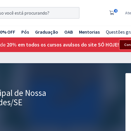
0
At
20% OFF
Pós
Graduação
OAB
Mentorias
Questões gr
 de
20% em todos os cursos avulsos do site SÓ HOJE!
Con
ipal de Nossa
des/SE