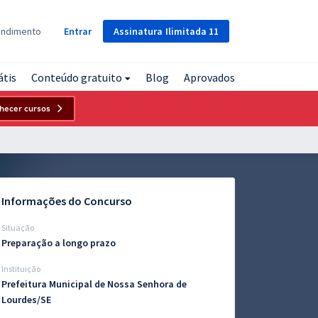
Assinatura
Ilimitada
11
endimento
Entrar
átis
Conteúdo gratuito
Blog
Aprovados
hecer cursos
Informações do Concurso
Situação
Preparação a longo prazo
Instituição
Prefeitura Municipal de Nossa Senhora de
Lourdes/SE