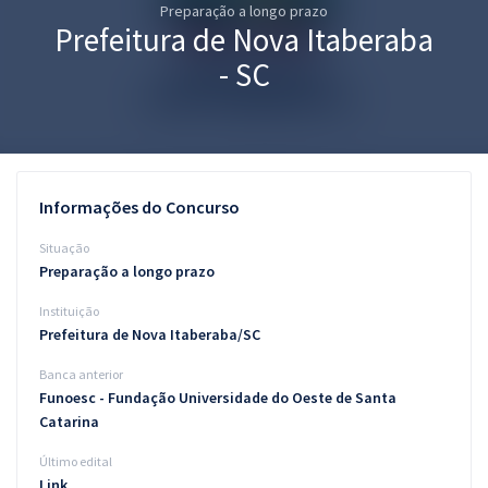
Preparação a longo prazo
Pós
Prefeitura de Nova Itaberaba
Graduação
- SC
OAB
Mentorias
Informações do Concurso
Questões grátis
Situação
Conteúdo gratuito
Preparação a longo prazo
Instituição
Blog
Prefeitura de Nova Itaberaba/SC
Aprovados
Banca anterior
Funoesc - Fundação Universidade do Oeste de Santa
Atendimento
Catarina
Último edital
Link