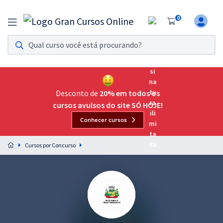
0
Assinatura Ilimitada 11
Acesso a todos os cursos. Teste grátis por 7 dias!
Assinatura OAB Até Passar
Acesso ilimitado a toda preparação para o Exame da
Desconto de
20% em todos os
Ordem, até você passar!
cursos avulsos do site SÓ HOJE!
Conhecer cursos
Residências Multiprofissionais
Preparação completa e intensiva para as principais
Cursos por Concurso
residências em saúde do Brasil
Concursos
Assinatura Ilimitada
Cursos 20% OFF