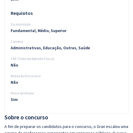
Requisitos
Escolaridade
Fundamental, Médio, Superior
Carreira
Administrativas, Educação, Outras, Saúde
TAF (Teste de Aptidão Física)
Não
Redação Discursiva
Não
Prova de títulos
Sim
Sobre o concurso
A fim de preparar os candidatos para o concurso, o Gran escalou uma