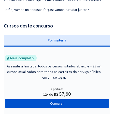
aborda a teoria dos tópicos mais relevantes dos últimos editais.
Então, vamos unir nossas forças! Vamos estudar juntos?
Cursos deste concurso
P
or matéria
Mais completo!
Assinatura ilimitada: todos os cursos listados abaixo e + 25 mil
cursos atualizados para todas as carreiras do serviço público
em um só lugar.
a partir de
57,90
R$
12x de
Comprar