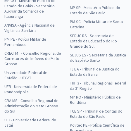
MP GO - Ministério Público do
Estado de Goiás - Secretário
MP SP - Ministério Público do
Auxiliar da Comarca de
Estado de São Paulo
Itapuranga
PM SC - Polícia Militar de Santa
ANVISA - Agência Nacional de
Catarina
Vigilância Sanitária
SEDUC RS - Secretaria de
PM PE - Polícia Militar de
Estado da Educação do Rio
Pernambuco
Grande do Sul
CRECI MT - Conselho Regional de
SEJUS ES - Secretaria da Justiça
Corretores de Imóveis do Mato
do Espírito Santo
Grosso
TJ BA - Tribunal de Justiça do
Universidade Federal de
Estado da Bahia
Catalão - UFCAT
TRF 3 - Tribunal Regional Federal
UFR - Universidade Federal de
da 3ª Região
Rondonópolis
MP RO - Ministério Público de
CRA MS - Conselho Regional de
Rondônia
Administração do Mato Grosso
do Sul
TCE SP - Tribunal de Contas do
Estado de São Paulo
UFJ - Universidade Federal de
Jataí
Politec PE - Polícia Científica de
Pernambuco