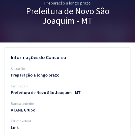
Preparação a longo prazo
Pós
Prefeitura de Novo São
Graduação
Joaquim - MT
OAB
Mentorias
Informações do Concurso
Questões grátis
Situação
Conteúdo gratuito
Preparação a longo prazo
Instituição
Blog
Prefeitura de Novo São Joaquim - MT
Aprovados
Banca anterior
ATAME Grupo
Atendimento
Último edital
Link