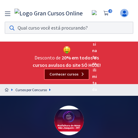
0
Assinatura Ilimitada 11
Acesso a todos os cursos. Teste grátis por 7 dias!
Assinatura OAB Até Passar
Acesso ilimitado a toda preparação para o Exame da
Desconto de
20% em todos os
Ordem, até você passar!
cursos avulsos do site SÓ HOJE!
Conhecer cursos
Residências Multiprofissionais
Preparação completa e intensiva para as principais
Cursos por Concurso
residências em saúde do Brasil
Concursos
Assinatura Ilimitada
Cursos 20% OFF