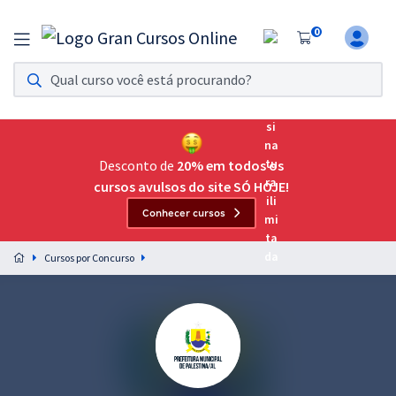
0
Assinatura Ilimitada 11
Acesso a todos os cursos. Teste grátis por 7 dias!
Assinatura OAB Até Passar
Acesso ilimitado a toda preparação para o Exame da
Desconto de
20% em todos os
Ordem, até você passar!
cursos avulsos do site SÓ HOJE!
Conhecer cursos
Residências Multiprofissionais
Preparação completa e intensiva para as principais
Cursos por Concurso
residências em saúde do Brasil
Concursos
Assinatura Ilimitada
Cursos 20% OFF