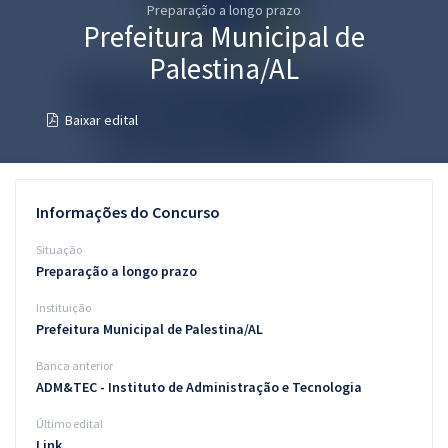
Preparação a longo prazo
Pós
Prefeitura Municipal de
Graduação
Palestina/AL
OAB
Baixar edital
Mentorias
Questões grátis
Informações do Concurso
Conteúdo gratuito
Situação
Preparação a longo prazo
Blog
Instituição
Aprovados
Prefeitura Municipal de Palestina/AL
Banca anterior
Atendimento
ADM&TEC - Instituto de Administração e Tecnologia
Último edital
Link