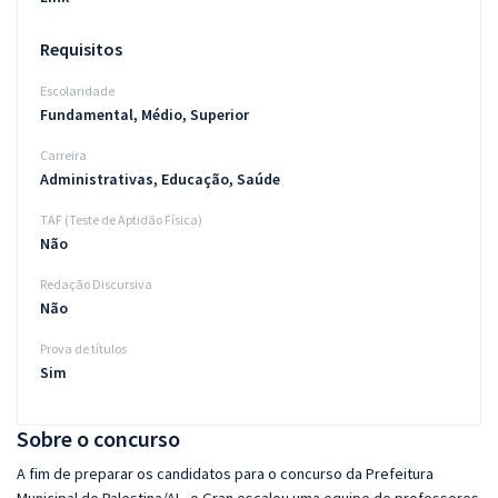
Requisitos
Escolaridade
Fundamental, Médio, Superior
Carreira
Administrativas, Educação, Saúde
TAF (Teste de Aptidão Física)
Não
Redação Discursiva
Não
Prova de títulos
Sim
Sobre o concurso
A fim de preparar os candidatos para o concurso da Prefeitura