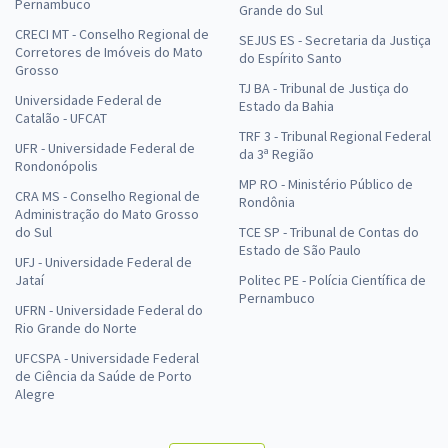
Pernambuco
Grande do Sul
CRECI MT - Conselho Regional de
SEJUS ES - Secretaria da Justiça
Corretores de Imóveis do Mato
do Espírito Santo
Grosso
TJ BA - Tribunal de Justiça do
Universidade Federal de
Estado da Bahia
Catalão - UFCAT
TRF 3 - Tribunal Regional Federal
UFR - Universidade Federal de
da 3ª Região
Rondonópolis
MP RO - Ministério Público de
CRA MS - Conselho Regional de
Rondônia
Administração do Mato Grosso
do Sul
TCE SP - Tribunal de Contas do
Estado de São Paulo
UFJ - Universidade Federal de
Jataí
Politec PE - Polícia Científica de
Pernambuco
UFRN - Universidade Federal do
Rio Grande do Norte
UFCSPA - Universidade Federal
de Ciência da Saúde de Porto
Alegre