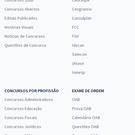
Concursos 2026
Cebraspe
Concursos Abertos
Cesgranrio
Editais Publicados
Consulplan
Histórias Visuais
FCC
Notícias de Concursos
FGV
Questões de Concurso
Idecan
Selecon
Uniase
Vunesp
CONCURSOS POR PROFISSÃO
EXAME DE ORDEM
Concursos Administrativos
OAB
Concursos Educação
Prova OAB
Concursos Fiscais
Calendário OAB
Concursos Jurídicos
Questões OAB