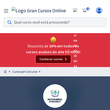
0
Assinatura Ilimitada 11
Acesso a todos os cursos. Teste grátis por 7 dias!
Assinatura OAB Até Passar
Acesso ilimitado a toda preparação para o Exame da
Desconto de
20% em todos os
Ordem, até você passar!
cursos avulsos do site SÓ HOJE!
Conhecer cursos
Residências Multiprofissionais
Preparação completa e intensiva para as principais
Cursos por Concurso
residências em saúde do Brasil
Concursos
Assinatura Ilimitada
Cursos 20% OFF