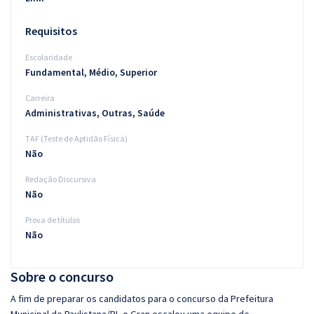
Requisitos
Escolaridade
Fundamental, Médio, Superior
Carreira
Administrativas, Outras, Saúde
TAF (Teste de Aptidão Física)
Não
Redação Discursiva
Não
Prova de títulos
Não
Sobre o concurso
A fim de preparar os candidatos para o concurso da Prefeitura