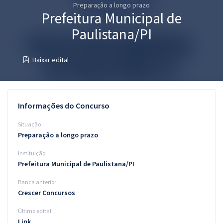
Preparação a longo prazo
Pós
Prefeitura Municipal de
Graduação
Paulistana/PI
OAB
Baixar edital
Mentorias
Questões grátis
Informações do Concurso
Conteúdo gratuito
Situação
Preparação a longo prazo
Blog
Instituição
Aprovados
Prefeitura Municipal de Paulistana/PI
Banca anterior
Atendimento
Crescer Concursos
Último edital
Link