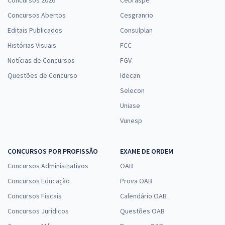
Concursos 2026
Cebraspe
Concursos Abertos
Cesgranrio
Editais Publicados
Consulplan
Histórias Visuais
FCC
Notícias de Concursos
FGV
Questões de Concurso
Idecan
Selecon
Uniase
Vunesp
CONCURSOS POR PROFISSÃO
EXAME DE ORDEM
Concursos Administrativos
OAB
Concursos Educação
Prova OAB
Concursos Fiscais
Calendário OAB
Concursos Jurídicos
Questões OAB