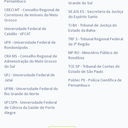
Pernambuco
Grande do Sul
CRECI MT - Conselho Regional de
SEJUS ES - Secretaria da Justiça
Corretores de Imóveis do Mato
do Espírito Santo
Grosso
TJ BA - Tribunal de Justiça do
Universidade Federal de
Estado da Bahia
Catalão - UFCAT
TRF 3 - Tribunal Regional Federal
UFR - Universidade Federal de
da 3ª Região
Rondonópolis
MP RO - Ministério Público de
CRA MS - Conselho Regional de
Rondônia
Administração do Mato Grosso
do Sul
TCE SP - Tribunal de Contas do
Estado de São Paulo
UFJ - Universidade Federal de
Jataí
Politec PE - Polícia Científica de
Pernambuco
UFRN - Universidade Federal do
Rio Grande do Norte
UFCSPA - Universidade Federal
de Ciência da Saúde de Porto
Alegre