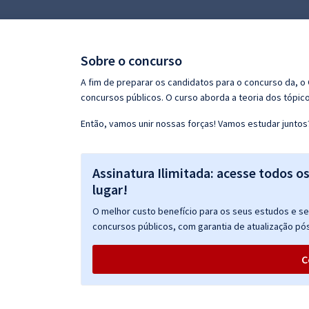
Pós
Graduação
Sobre o concurso
OAB
A fim de preparar os candidatos para o concurso da, 
concursos públicos. O curso aborda a teoria dos tópico
Mentorias
Então, vamos unir nossas forças! Vamos estudar juntos
Questões grátis
Assinatura Ilimitada: acesse todos o
Conteúdo gratuito
lugar!
Blog
O melhor custo benefício para os seus estudos e seu
Aprovados
concursos públicos, com garantia de atualização pós
C
Atendimento