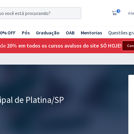
0
At
20% OFF
Pós
Graduação
OAB
Mentorias
Questões gr
 de
20% em todos os cursos avulsos do site SÓ HOJE!
Con
ipal de Platina/SP