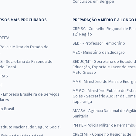
Concursos em Sergipe
RSOS MAIS PROCURADOS
PREPARAÇÃO A MÉDIO E A LONGO
CRP SC - Conselho Regional de Psic
12ª Região
 DELTA
SEDF - Professor Temporário
Polícia Militar do Estado de
s
MEC - Ministério da Educação
E - Secretaria da Fazenda do
SEDUC/MT - Secretaria de Estado 
 do Ceará
Educação, Esporte e Lazer do est
Mato Grosso
BRAS
MME - Ministério de Minas e Energi
DF
MP GO - Ministério Público do Esta
- Empresa Brasileira de Serviços
Goiás - Secretário Auxiliar da Com
lares
Itapuranga
o Brasil
ANVISA - Agência Nacional de Vigilâ
Sanitária
PM PE - Polícia Militar de Pernamb
Instituto Nacional do Seguro Social
CRECI MT - Conselho Regional de