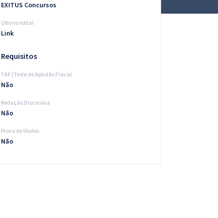
EXITUS Concursos
Último edital
Link
Requisitos
TAF (Teste de Aptidão Física)
Não
Redação Discursiva
Não
Prova de títulos
Não