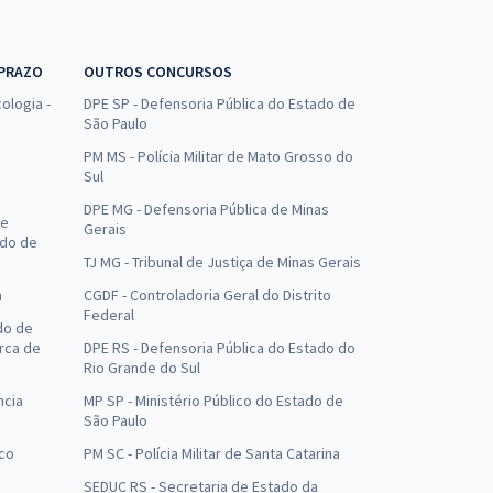
 PRAZO
OUTROS CONCURSOS
ologia -
DPE SP - Defensoria Pública do Estado de
São Paulo
PM MS - Polícia Militar de Mato Grosso do
Sul
DPE MG - Defensoria Pública de Minas
de
Gerais
ado de
TJ MG - Tribunal de Justiça de Minas Gerais
a
CGDF - Controladoria Geral do Distrito
Federal
do de
arca de
DPE RS - Defensoria Pública do Estado do
Rio Grande do Sul
ncia
MP SP - Ministério Público do Estado de
São Paulo
uco
PM SC - Polícia Militar de Santa Catarina
SEDUC RS - Secretaria de Estado da