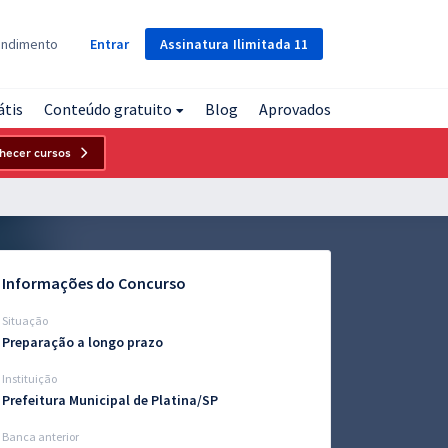
Assinatura
Ilimitada
11
endimento
Entrar
átis
Conteúdo gratuito
Blog
Aprovados
hecer cursos
Informações do Concurso
Situação
Preparação a longo prazo
Instituição
Prefeitura Municipal de Platina/SP
Banca anterior