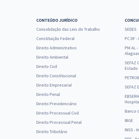
CONTEÚDO JURÍDICO
CONCU
Consolidação das Leis do Trabalho
SEDES
Constituição Federal
PC DF -
Direito Administrativo
PM AL - 
Alagoa
Direito Ambiental
SEFAZ C
Direito Civil
Estado
Direito Constitucional
PETRO
Direito Empresarial
SEFAZ 
Direito Penal
EBSERH 
Hospita
Direito Previdenciário
Banco d
Direito Processual Civil
IBGE
Direito Processual Penal
INSS - 
Direito Tributário