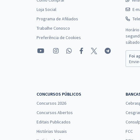
Como Comprar
Wha
Loja Social
E-ma
Programa de Afiliados
Tel
Trabalhe Conosco
Horário
segunda
Preferência de Cookies
sábado 
Foi a
Envie-
CONCURSOS PÚBLICOS
BANCA
Concursos 2026
Cebras
Concursos Abertos
Cesgra
Editais Publicados
Consulp
Histórias Visuais
FCC