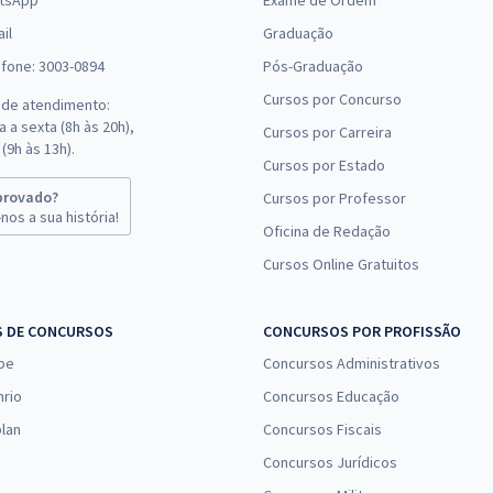
tsApp
Exame de Ordem
il
Graduação
efone: 3003-0894
Pós-Graduação
Cursos por Concurso
 de atendimento:
 a sexta (8h às 20h),
Cursos por Carreira
(9h às 13h).
Cursos por Estado
provado?
Cursos por Professor
nos a sua história!
Oficina de Redação
Cursos Online Gratuitos
S DE CONCURSOS
CONCURSOS POR PROFISSÃO
pe
Concursos Administrativos
nrio
Concursos Educação
lan
Concursos Fiscais
Concursos Jurídicos