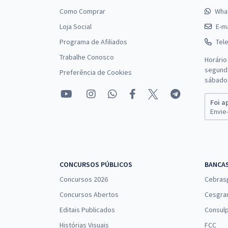
Como Comprar
Wha
Loja Social
E-ma
Programa de Afiliados
Tel
Trabalhe Conosco
Horário
segunda
Preferência de Cookies
sábado 
Foi a
Envie-
CONCURSOS PÚBLICOS
BANCA
Concursos 2026
Cebras
Concursos Abertos
Cesgra
Editais Publicados
Consulp
Histórias Visuais
FCC