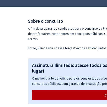
Pós
Graduação
Sobre o concurso
OAB
A fim de preparar os candidatos para o concurso da Pr
de professores experientes em concursos públicos. O 
Mentorias
editais.
Então, vamos unir nossas forças! Vamos estudar juntos
Questões grátis
Conteúdo gratuito
Assinatura Ilimitada: acesse todos o
Blog
lugar!
Aprovados
O melhor custo benefício para os seus estudos e seu
concursos públicos, com garantia de atualização pós
Atendimento
C