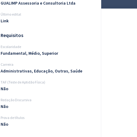
GUALIMP Assessoria e Consultoria Ltda
Último edital
Link
Requisitos
Escolaridade
Fundamental, Médio, Superior
Carreira
Administrativas, Educação, Outras, Saúde
TAF (Teste de Aptidão Física)
Não
Redação Discursiva
Não
Prova de títulos
Não