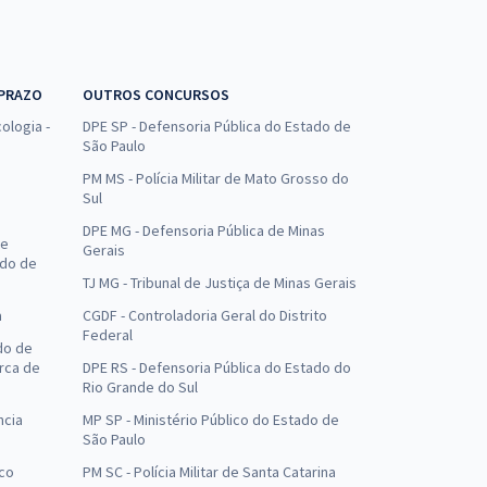
 PRAZO
OUTROS CONCURSOS
ologia -
DPE SP - Defensoria Pública do Estado de
São Paulo
PM MS - Polícia Militar de Mato Grosso do
Sul
DPE MG - Defensoria Pública de Minas
de
Gerais
ado de
TJ MG - Tribunal de Justiça de Minas Gerais
a
CGDF - Controladoria Geral do Distrito
Federal
do de
arca de
DPE RS - Defensoria Pública do Estado do
Rio Grande do Sul
ncia
MP SP - Ministério Público do Estado de
São Paulo
uco
PM SC - Polícia Militar de Santa Catarina