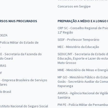
Concursos em Sergipe
RSOS MAIS PROCURADOS
PREPARAÇÃO A MÉDIO E A LONGO
CRP SC - Conselho Regional de Psic
12ª Região
 DELTA
SEDF - Professor Temporário
Polícia Militar do Estado de
s
MEC - Ministério da Educação
E - Secretaria da Fazenda do
SEDUC/MT - Secretaria de Estado 
 do Ceará
Educação, Esporte e Lazer do est
Mato Grosso
BRAS
MME - Ministério de Minas e Energi
DF
MP GO - Ministério Público do Esta
- Empresa Brasileira de Serviços
Goiás - Secretário Auxiliar da Com
lares
Itapuranga
o Brasil
ANVISA - Agência Nacional de Vigilâ
Sanitária
PM PE - Polícia Militar de Pernamb
Instituto Nacional do Seguro Social