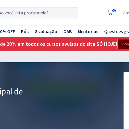
0
At
20% OFF
Pós
Graduação
OAB
Mentorias
Questões gr
 de
20% em todos os cursos avulsos do site SÓ HOJE!
Con
ipal de