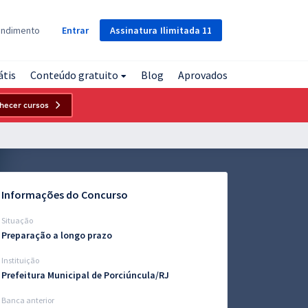
Assinatura
Ilimitada
11
endimento
Entrar
átis
Conteúdo gratuito
Blog
Aprovados
hecer cursos
Informações do Concurso
Situação
Preparação a longo prazo
Instituição
Prefeitura Municipal de Porciúncula/RJ
Banca anterior