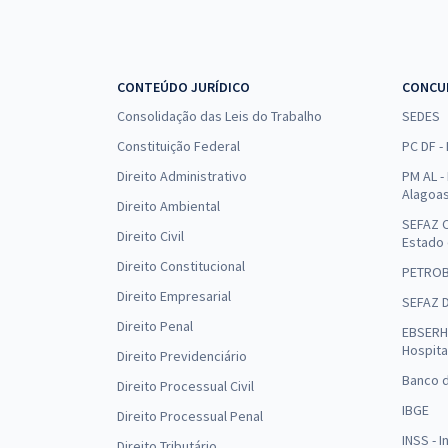
CONTEÚDO JURÍDICO
CONCU
Consolidação das Leis do Trabalho
SEDES
Constituição Federal
PC DF -
Direito Administrativo
PM AL - 
Alagoa
Direito Ambiental
SEFAZ C
Direito Civil
Estado
Direito Constitucional
PETRO
Direito Empresarial
SEFAZ 
Direito Penal
EBSERH 
Hospita
Direito Previdenciário
Banco d
Direito Processual Civil
IBGE
Direito Processual Penal
INSS - 
Direito Tributário