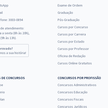
tsApp
Exame de Ordem
il
Graduação
efone: 3003-0894
Pós-Graduação
Cursos por Concurso
 de atendimento:
 a sexta (8h às 20h),
Cursos por Carreira
(9h às 13h).
Cursos por Estado
provado?
Cursos por Professor
nos a sua história!
Oficina de Redação
Cursos Online Gratuitos
S DE CONCURSOS
CONCURSOS POR PROFISSÃO
pe
Concursos Administrativos
nrio
Concursos Educação
lan
Concursos Fiscais
Concursos Jurídicos