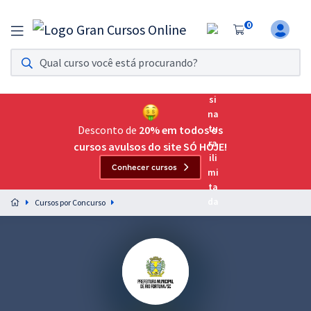
0
Assinatura Ilimitada 11
Acesso a todos os cursos. Teste grátis por 7 dias!
Assinatura OAB Até Passar
Acesso ilimitado a toda preparação para o Exame da
Desconto de
20% em todos os
Ordem, até você passar!
cursos avulsos do site SÓ HOJE!
Conhecer cursos
Residências Multiprofissionais
Preparação completa e intensiva para as principais
Cursos por Concurso
residências em saúde do Brasil
Concursos
Assinatura Ilimitada
Cursos 20% OFF