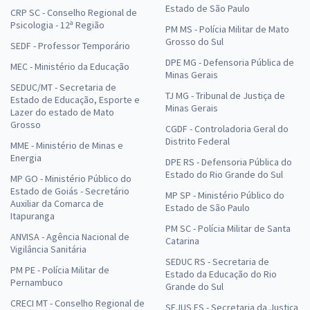
Estado de São Paulo
CRP SC - Conselho Regional de
Psicologia - 12ª Região
PM MS - Polícia Militar de Mato
Grosso do Sul
SEDF - Professor Temporário
DPE MG - Defensoria Pública de
MEC - Ministério da Educação
Minas Gerais
SEDUC/MT - Secretaria de
TJ MG - Tribunal de Justiça de
Estado de Educação, Esporte e
Minas Gerais
Lazer do estado de Mato
Grosso
CGDF - Controladoria Geral do
Distrito Federal
MME - Ministério de Minas e
Energia
DPE RS - Defensoria Pública do
Estado do Rio Grande do Sul
MP GO - Ministério Público do
Estado de Goiás - Secretário
MP SP - Ministério Público do
Auxiliar da Comarca de
Estado de São Paulo
Itapuranga
PM SC - Polícia Militar de Santa
ANVISA - Agência Nacional de
Catarina
Vigilância Sanitária
SEDUC RS - Secretaria de
PM PE - Polícia Militar de
Estado da Educação do Rio
Pernambuco
Grande do Sul
CRECI MT - Conselho Regional de
SEJUS ES - Secretaria da Justiça