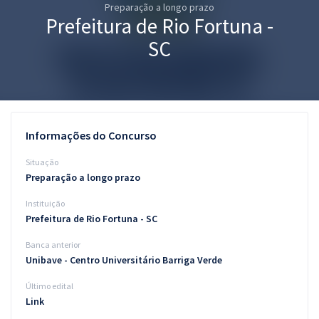
Preparação a longo prazo
Pós
Prefeitura de Rio Fortuna -
Graduação
SC
OAB
Mentorias
Informações do Concurso
Questões grátis
Situação
Conteúdo gratuito
Preparação a longo prazo
Instituição
Blog
Prefeitura de Rio Fortuna - SC
Aprovados
Banca anterior
Unibave - Centro Universitário Barriga Verde
Atendimento
Último edital
Link