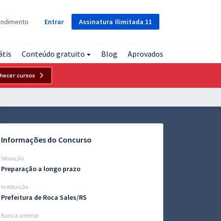
Assinatura
Ilimitada
11
endimento
Entrar
átis
Conteúdo gratuito
Blog
Aprovados
hecer cursos
Informações do Concurso
Situação
Preparação a longo prazo
Instituição
Prefeitura de Roca Sales/RS
Banca anterior