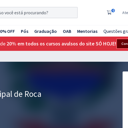
0
At
20% OFF
Pós
Graduação
OAB
Mentorias
Questões gr
 de
20% em todos os cursos avulsos do site SÓ HOJE!
Con
ipal de Roca