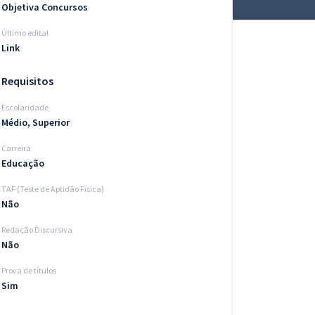
Objetiva Concursos
Último edital
Link
Requisitos
Escolaridade
Médio, Superior
Carreira
Educação
TAF (Teste de Aptidão Física)
Não
Redação Discursiva
Não
Prova de títulos
Sim