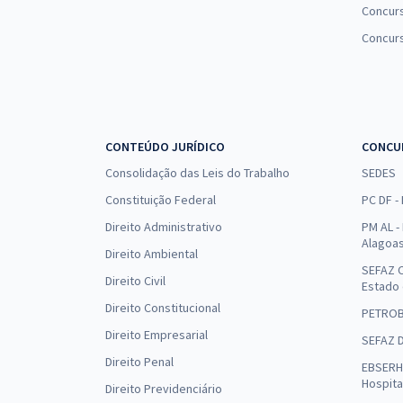
Concurs
Concur
CONTEÚDO JURÍDICO
CONCU
Consolidação das Leis do Trabalho
SEDES
Constituição Federal
PC DF -
Direito Administrativo
PM AL - 
Alagoa
Direito Ambiental
SEFAZ C
Direito Civil
Estado
Direito Constitucional
PETRO
Direito Empresarial
SEFAZ 
Direito Penal
EBSERH 
Hospita
Direito Previdenciário