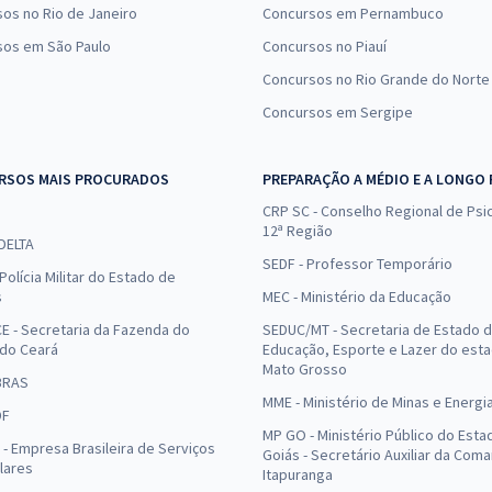
os no Rio de Janeiro
Concursos em Pernambuco
sos em São Paulo
Concursos no Piauí
Concursos no Rio Grande do Norte
Concursos em Sergipe
RSOS MAIS PROCURADOS
PREPARAÇÃO A MÉDIO E A LONGO
CRP SC - Conselho Regional de Psic
12ª Região
 DELTA
SEDF - Professor Temporário
Polícia Militar do Estado de
s
MEC - Ministério da Educação
E - Secretaria da Fazenda do
SEDUC/MT - Secretaria de Estado 
 do Ceará
Educação, Esporte e Lazer do est
Mato Grosso
BRAS
MME - Ministério de Minas e Energi
DF
MP GO - Ministério Público do Esta
- Empresa Brasileira de Serviços
Goiás - Secretário Auxiliar da Com
lares
Itapuranga