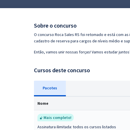
Pós
Graduação
Sobre o concurso
OAB
O concurso Roca Sales RS foi retomado e está com as in
cadastro de reserva para cargos de níveis médio e supe
Mentorias
Então, vamos unir nossas forças! Vamos estudar juntos
Questões grátis
Cursos deste concurso
Conteúdo gratuito
Blog
Pacotes
Aprovados
Nome
Atendimento
Mais completo!
Assinatura ilimitada: todos os cursos listados