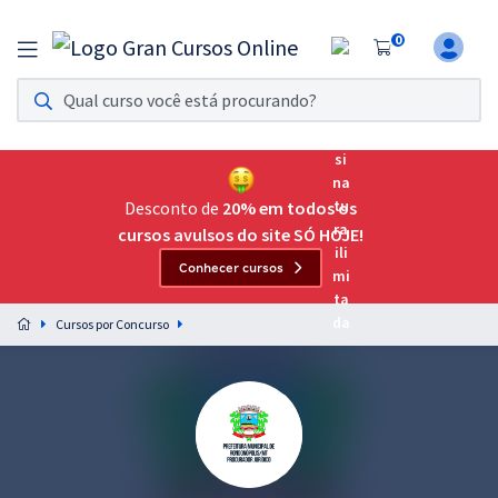
0
Assinatura Ilimitada 11
Acesso a todos os cursos. Teste grátis por 7 dias!
Assinatura OAB Até Passar
Acesso ilimitado a toda preparação para o Exame da
Desconto de
20% em todos os
Ordem, até você passar!
cursos avulsos do site SÓ HOJE!
Conhecer cursos
Residências Multiprofissionais
Preparação completa e intensiva para as principais
Cursos por Concurso
residências em saúde do Brasil
Concursos
Assinatura Ilimitada
Cursos 20% OFF