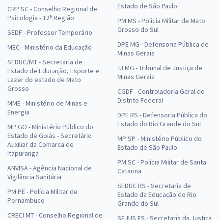
Estado de São Paulo
CRP SC - Conselho Regional de
Psicologia - 12ª Região
PM MS - Polícia Militar de Mato
Grosso do Sul
SEDF - Professor Temporário
DPE MG - Defensoria Pública de
MEC - Ministério da Educação
Minas Gerais
SEDUC/MT - Secretaria de
TJ MG - Tribunal de Justiça de
Estado de Educação, Esporte e
Minas Gerais
Lazer do estado de Mato
Grosso
CGDF - Controladoria Geral do
Distrito Federal
MME - Ministério de Minas e
Energia
DPE RS - Defensoria Pública do
Estado do Rio Grande do Sul
MP GO - Ministério Público do
Estado de Goiás - Secretário
MP SP - Ministério Público do
Auxiliar da Comarca de
Estado de São Paulo
Itapuranga
PM SC - Polícia Militar de Santa
ANVISA - Agência Nacional de
Catarina
Vigilância Sanitária
SEDUC RS - Secretaria de
PM PE - Polícia Militar de
Estado da Educação do Rio
Pernambuco
Grande do Sul
CRECI MT - Conselho Regional de
SEJUS ES - Secretaria da Justiça