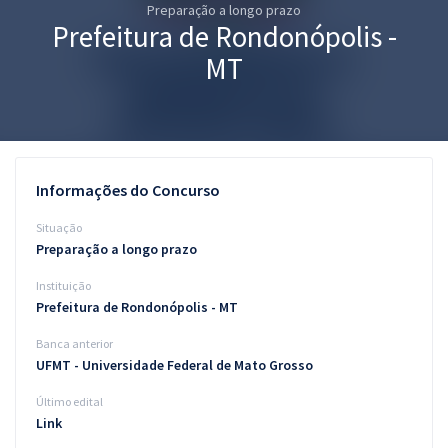
Preparação a longo prazo
Pós
Prefeitura de Rondonópolis -
Graduação
MT
OAB
Mentorias
Informações do Concurso
Questões grátis
Situação
Conteúdo gratuito
Preparação a longo prazo
Instituição
Blog
Prefeitura de Rondonópolis - MT
Aprovados
Banca anterior
UFMT - Universidade Federal de Mato Grosso
Atendimento
Último edital
Link