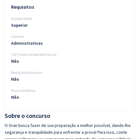
Requisitos
Escolaridade
Superior
Carreira
Administrativas
TAF (Teste de Aptidão Física)
Não
Redação Discursiva
Não
Prova de títulos
Não
Sobre o concurso
O Gran busca fazer de sua preparação a melhor possível, dando-lhe
segurança e tranquilidade para enfrentar a prova! Para isso, conte