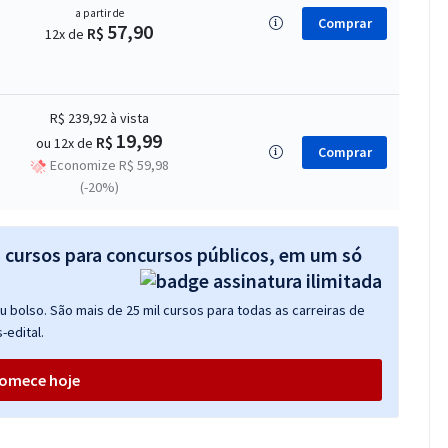
a partir de
Comprar
57,90
R$
12x de
R$ 239,92
à vista
19,99
R$
ou 12x de
Comprar
Economize R$ 59,98
(-20%)
s cursos para concursos públicos, em um só
 bolso. São mais de 25 mil cursos para todas as carreiras de
-edital.
omece hoje