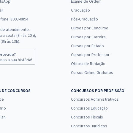
tsApp
Exame de Ordem
il
Graduação
efone: 3003-0894
Pós-Graduação
Cursos por Concurso
 de atendimento:
 a sexta (8h às 20h),
Cursos por Carreira
(9h às 13h).
Cursos por Estado
provado?
Cursos por Professor
nos a sua história!
Oficina de Redação
Cursos Online Gratuitos
S DE CONCURSOS
CONCURSOS POR PROFISSÃO
pe
Concursos Administrativos
nrio
Concursos Educação
lan
Concursos Fiscais
Concursos Jurídicos