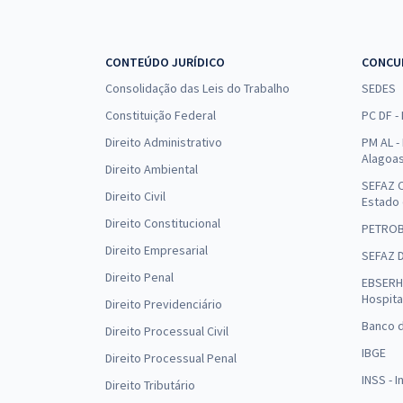
CONTEÚDO JURÍDICO
CONCU
Consolidação das Leis do Trabalho
SEDES
Constituição Federal
PC DF -
Direito Administrativo
PM AL - 
Alagoa
Direito Ambiental
SEFAZ C
Direito Civil
Estado
Direito Constitucional
PETRO
Direito Empresarial
SEFAZ 
Direito Penal
EBSERH 
Hospita
Direito Previdenciário
Banco d
Direito Processual Civil
IBGE
Direito Processual Penal
INSS - 
Direito Tributário