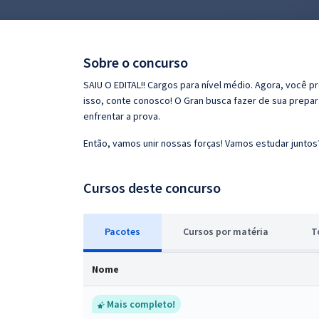
Pós
Graduação
Sobre o concurso
OAB
SAIU O EDITAL!! Cargos para nível médio. Agora, você p
isso, conte conosco! O Gran busca fazer de sua prepar
Mentorias
enfrentar a prova.
Então, vamos unir nossas forças! Vamos estudar juntos
Questões grátis
Conteúdo gratuito
Cursos deste concurso
Blog
Pacotes
Cursos
p
or matéria
T
Aprovados
Nome
Atendimento
Mais completo!