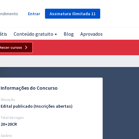
Assinatura
Ilimitada
11
endimento
Entrar
átis
Conteúdo gratuito
Blog
Aprovados
hecer cursos
Informações do Concurso
Situação
Edital publicado (Inscrições abertas)
Total de vagas
20+20CR
Salário