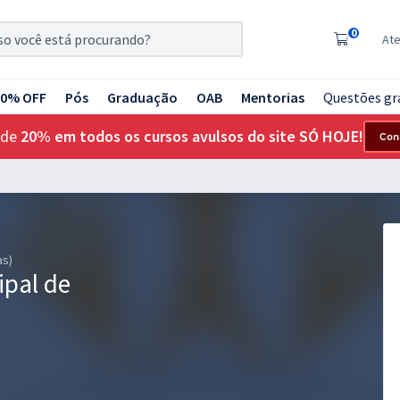
0
At
20% OFF
Pós
Graduação
OAB
Mentorias
Questões gr
 de
20% em todos os cursos avulsos do site SÓ HOJE!
Con
as)
ipal de