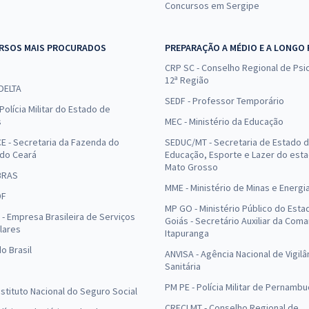
Concursos em Sergipe
RSOS MAIS PROCURADOS
PREPARAÇÃO A MÉDIO E A LONGO
CRP SC - Conselho Regional de Psic
12ª Região
 DELTA
SEDF - Professor Temporário
Polícia Militar do Estado de
s
MEC - Ministério da Educação
E - Secretaria da Fazenda do
SEDUC/MT - Secretaria de Estado 
 do Ceará
Educação, Esporte e Lazer do est
Mato Grosso
BRAS
MME - Ministério de Minas e Energi
DF
MP GO - Ministério Público do Esta
- Empresa Brasileira de Serviços
Goiás - Secretário Auxiliar da Com
lares
Itapuranga
o Brasil
ANVISA - Agência Nacional de Vigilâ
Sanitária
PM PE - Polícia Militar de Pernamb
Instituto Nacional do Seguro Social
CRECI MT - Conselho Regional de