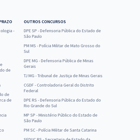
 PRAZO
OUTROS CONCURSOS
ologia -
DPE SP - Defensoria Pública do Estado de
São Paulo
PM MS - Polícia Militar de Mato Grosso do
Sul
DPE MG - Defensoria Pública de Minas
de
Gerais
ado de
TJ MG - Tribunal de Justiça de Minas Gerais
a
CGDF - Controladoria Geral do Distrito
Federal
do de
arca de
DPE RS - Defensoria Pública do Estado do
Rio Grande do Sul
ncia
MP SP - Ministério Público do Estado de
São Paulo
uco
PM SC - Polícia Militar de Santa Catarina
SEDUC RS - Secretaria de Estado da