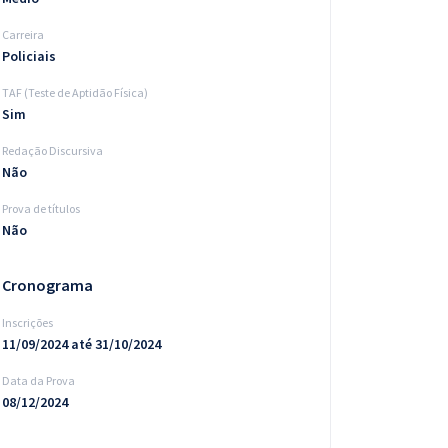
Carreira
Policiais
TAF (Teste de Aptidão Física)
Sim
Redação Discursiva
Não
Prova de títulos
Não
Cronograma
Inscrições
11/09/2024 até 31/10/2024
Data da Prova
08/12/2024