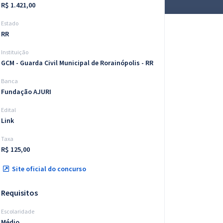
R$ 1.421,00
Estado
RR
Instituição
GCM - Guarda Civil Municipal de Rorainópolis - RR
Banca
Fundação AJURI
Edital
Link
Taxa
R$ 125,00
Site oficial do concurso
Requisitos
Escolaridade
Médio