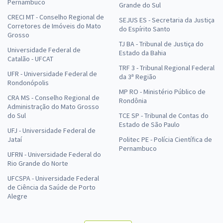
Pernambuco
Grande do Sul
CRECI MT - Conselho Regional de
SEJUS ES - Secretaria da Justiça
Corretores de Imóveis do Mato
do Espírito Santo
Grosso
TJ BA - Tribunal de Justiça do
Universidade Federal de
Estado da Bahia
Catalão - UFCAT
TRF 3 - Tribunal Regional Federal
UFR - Universidade Federal de
da 3ª Região
Rondonópolis
MP RO - Ministério Público de
CRA MS - Conselho Regional de
Rondônia
Administração do Mato Grosso
do Sul
TCE SP - Tribunal de Contas do
Estado de São Paulo
UFJ - Universidade Federal de
Jataí
Politec PE - Polícia Científica de
Pernambuco
UFRN - Universidade Federal do
Rio Grande do Norte
UFCSPA - Universidade Federal
de Ciência da Saúde de Porto
Alegre