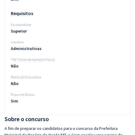
Requisitos
Escolaridade
Superior
Carreira
Administrativas
TAF (Teste de Aptidão Física)
Não
Redação Discursiva
Não
Prova de títulos
Sim
Sobre o concurso
A fim de preparar os candidatos para o concurso da Prefeitura