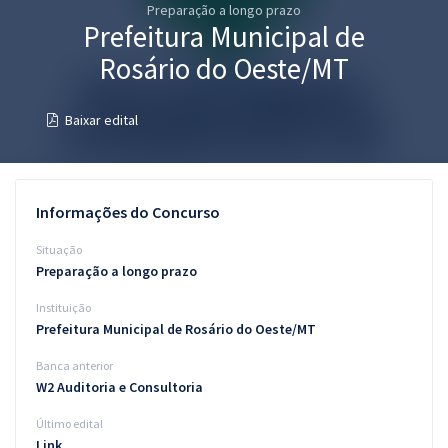
Preparação a longo prazo
Pós
Prefeitura Municipal de
Graduação
Rosário do Oeste/MT
OAB
Baixar edital
Mentorias
Questões grátis
Informações do Concurso
Conteúdo gratuito
Situação
Preparação a longo prazo
Blog
Instituição
Aprovados
Prefeitura Municipal de Rosário do Oeste/MT
Banca anterior
Atendimento
W2 Auditoria e Consultoria
Último edital
Link