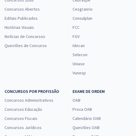
Concursos 2026
Cebraspe
Concursos Abertos
Cesgranrio
Editais Publicados
Consulplan
Histórias Visuais
FCC
Notícias de Concursos
FGV
Questões de Concurso
Idecan
Selecon
Uniase
Vunesp
CONCURSOS POR PROFISSÃO
EXAME DE ORDEM
Concursos Administrativos
OAB
Concursos Educação
Prova OAB
Concursos Fiscais
Calendário OAB
Concursos Jurídicos
Questões OAB