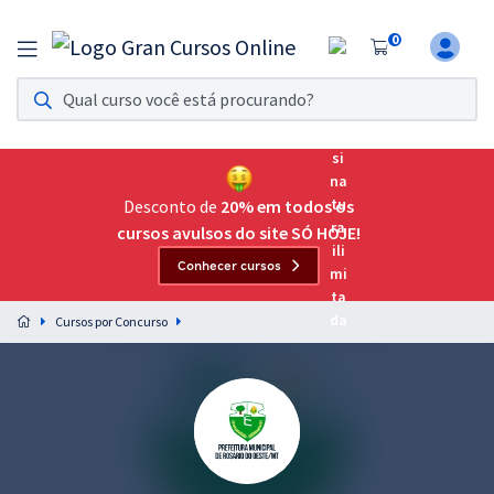
0
Assinatura Ilimitada 11
Acesso a todos os cursos. Teste grátis por 7 dias!
Assinatura OAB Até Passar
Acesso ilimitado a toda preparação para o Exame da
Desconto de
20% em todos os
Ordem, até você passar!
cursos avulsos do site SÓ HOJE!
Conhecer cursos
Residências Multiprofissionais
Preparação completa e intensiva para as principais
Cursos por Concurso
residências em saúde do Brasil
Concursos
Assinatura Ilimitada
Cursos 20% OFF