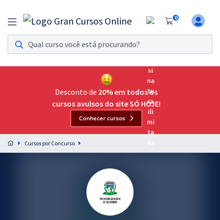
0
Assinatura Ilimitada 11
Acesso a todos os cursos. Teste grátis por 7 dias!
Assinatura OAB Até Passar
Acesso ilimitado a toda preparação para o Exame da
Desconto de
20% em todos os
Ordem, até você passar!
cursos avulsos do site SÓ HOJE!
Conhecer cursos
Residências Multiprofissionais
Preparação completa e intensiva para as principais
Cursos por Concurso
residências em saúde do Brasil
Concursos
Assinatura Ilimitada
Cursos 20% OFF