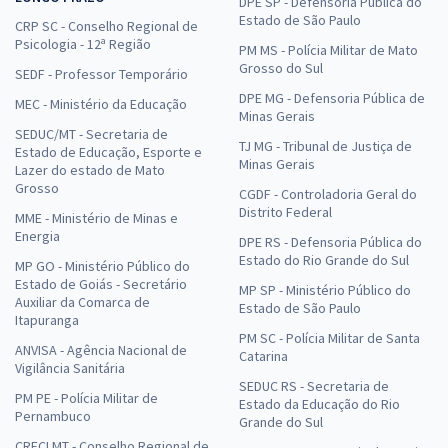
DPE SP - Defensoria Pública do
Estado de São Paulo
CRP SC - Conselho Regional de
Psicologia - 12ª Região
PM MS - Polícia Militar de Mato
Grosso do Sul
SEDF - Professor Temporário
DPE MG - Defensoria Pública de
MEC - Ministério da Educação
Minas Gerais
SEDUC/MT - Secretaria de
TJ MG - Tribunal de Justiça de
Estado de Educação, Esporte e
Minas Gerais
Lazer do estado de Mato
Grosso
CGDF - Controladoria Geral do
Distrito Federal
MME - Ministério de Minas e
Energia
DPE RS - Defensoria Pública do
Estado do Rio Grande do Sul
MP GO - Ministério Público do
Estado de Goiás - Secretário
MP SP - Ministério Público do
Auxiliar da Comarca de
Estado de São Paulo
Itapuranga
PM SC - Polícia Militar de Santa
ANVISA - Agência Nacional de
Catarina
Vigilância Sanitária
SEDUC RS - Secretaria de
PM PE - Polícia Militar de
Estado da Educação do Rio
Pernambuco
Grande do Sul
CRECI MT - Conselho Regional de