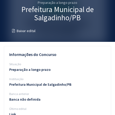
Preparação a longo prazo
Pós
Prefeitura Municipal de
Graduação
Salgadinho/PB
OAB
Baixar edital
Mentorias
Questões grátis
Informações do Concurso
Conteúdo gratuito
Situação
Preparação a longo prazo
Blog
Instituição
Aprovados
Prefeitura Municipal de Salgadinho/PB
Banca anterior
Atendimento
Banca não definida
Último edital
Link