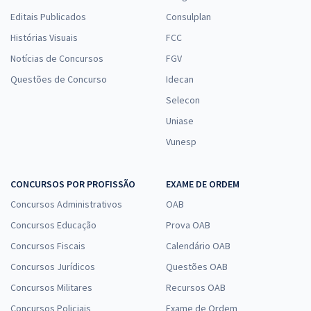
Editais Publicados
Consulplan
Histórias Visuais
FCC
Notícias de Concursos
FGV
Questões de Concurso
Idecan
Selecon
Uniase
Vunesp
CONCURSOS POR PROFISSÃO
EXAME DE ORDEM
Concursos Administrativos
OAB
Concursos Educação
Prova OAB
Concursos Fiscais
Calendário OAB
Concursos Jurídicos
Questões OAB
Concursos Militares
Recursos OAB
Concursos Policiais
Exame de Ordem