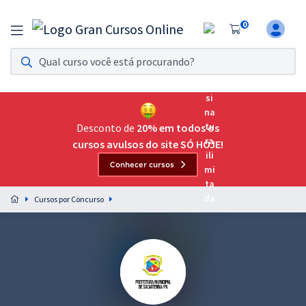
0
Assinatura Ilimitada 11
Acesso a todos os cursos. Teste grátis por 7 dias!
Assinatura OAB Até Passar
Acesso ilimitado a toda preparação para o Exame da
Desconto de
20% em todos os
Ordem, até você passar!
cursos avulsos do site SÓ HOJE!
Conhecer cursos
Residências Multiprofissionais
Preparação completa e intensiva para as principais
Cursos por Concurso
residências em saúde do Brasil
Concursos
Assinatura Ilimitada
Cursos 20% OFF