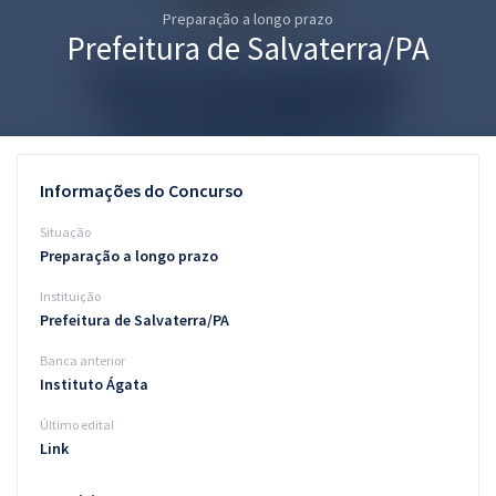
Preparação a longo prazo
Pós
Prefeitura de Salvaterra/PA
Graduação
OAB
Mentorias
Informações do Concurso
Questões grátis
Situação
Preparação a longo prazo
Conteúdo gratuito
Instituição
Blog
Prefeitura de Salvaterra/PA
Aprovados
Banca anterior
Instituto Ágata
Atendimento
Último edital
Link