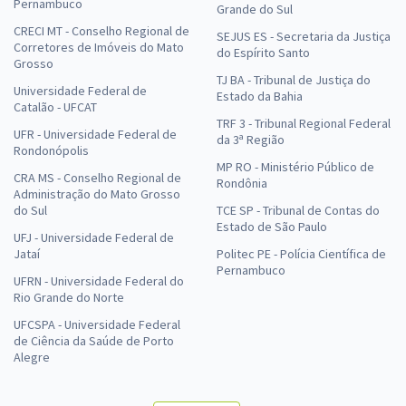
Pernambuco
Grande do Sul
CRECI MT - Conselho Regional de
SEJUS ES - Secretaria da Justiça
Corretores de Imóveis do Mato
do Espírito Santo
Grosso
TJ BA - Tribunal de Justiça do
Universidade Federal de
Estado da Bahia
Catalão - UFCAT
TRF 3 - Tribunal Regional Federal
UFR - Universidade Federal de
da 3ª Região
Rondonópolis
MP RO - Ministério Público de
CRA MS - Conselho Regional de
Rondônia
Administração do Mato Grosso
do Sul
TCE SP - Tribunal de Contas do
Estado de São Paulo
UFJ - Universidade Federal de
Jataí
Politec PE - Polícia Científica de
Pernambuco
UFRN - Universidade Federal do
Rio Grande do Norte
UFCSPA - Universidade Federal
de Ciência da Saúde de Porto
Alegre