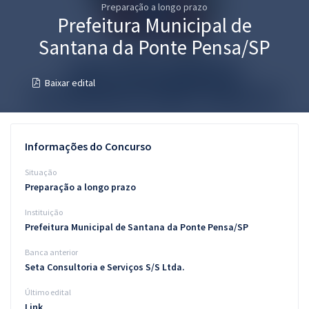
Preparação a longo prazo
Pós
Prefeitura Municipal de
Graduação
Santana da Ponte Pensa/SP
OAB
Baixar edital
Mentorias
Questões grátis
Informações do Concurso
Conteúdo gratuito
Situação
Preparação a longo prazo
Blog
Instituição
Aprovados
Prefeitura Municipal de Santana da Ponte Pensa/SP
Banca anterior
Atendimento
Seta Consultoria e Serviços S/S Ltda.
Último edital
Link