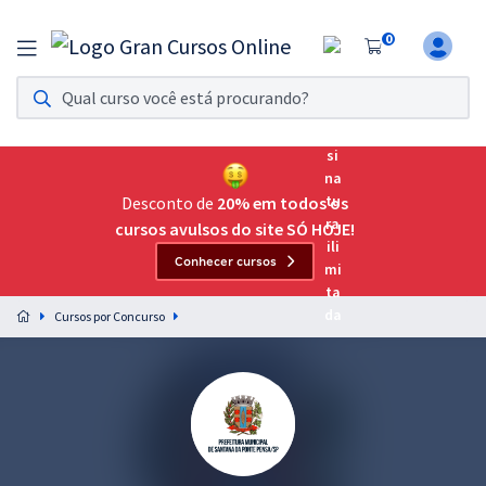
0
Assinatura Ilimitada 11
Acesso a todos os cursos. Teste grátis por 7 dias!
Assinatura OAB Até Passar
Acesso ilimitado a toda preparação para o Exame da
Desconto de
20% em todos os
Ordem, até você passar!
cursos avulsos do site SÓ HOJE!
Conhecer cursos
Residências Multiprofissionais
Preparação completa e intensiva para as principais
Cursos por Concurso
residências em saúde do Brasil
Concursos
Assinatura Ilimitada
Cursos 20% OFF