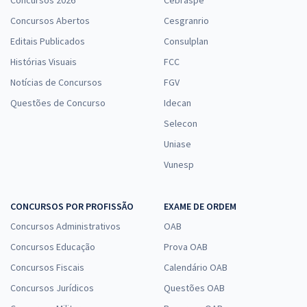
Concursos 2026
Cebraspe
Concursos Abertos
Cesgranrio
Editais Publicados
Consulplan
Histórias Visuais
FCC
Notícias de Concursos
FGV
Questões de Concurso
Idecan
Selecon
Uniase
Vunesp
CONCURSOS POR PROFISSÃO
EXAME DE ORDEM
Concursos Administrativos
OAB
Concursos Educação
Prova OAB
Concursos Fiscais
Calendário OAB
Concursos Jurídicos
Questões OAB