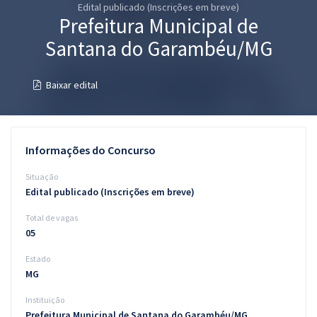
Edital publicado (Inscrições em breve)
Pós
Prefeitura Municipal de
Graduação
Santana do Garambéu/MG
OAB
Baixar edital
Mentorias
Questões grátis
Informações do Concurso
Conteúdo gratuito
Situação
Edital publicado (Inscrições em breve)
Blog
Total de vagas
Aprovados
05
Estado
Atendimento
MG
Instituição
Prefeitura Municipal de Santana do Garambéu/MG