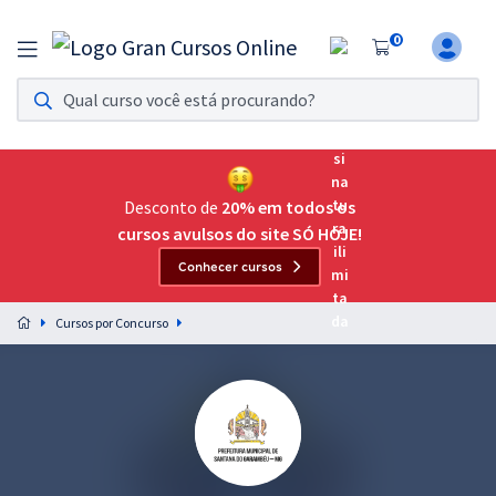
0
Assinatura Ilimitada 11
Acesso a todos os cursos. Teste grátis por 7 dias!
Assinatura OAB Até Passar
Acesso ilimitado a toda preparação para o Exame da
Desconto de
20% em todos os
Ordem, até você passar!
cursos avulsos do site SÓ HOJE!
Conhecer cursos
Residências Multiprofissionais
Preparação completa e intensiva para as principais
Cursos por Concurso
residências em saúde do Brasil
Concursos
Assinatura Ilimitada
Cursos 20% OFF