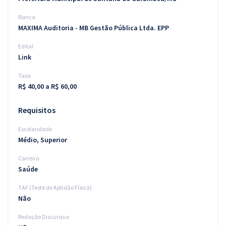
Banca
MAXIMA Auditoria - MB Gestão Pública Ltda. EPP
Edital
Link
Taxa
R$ 40,00 a R$ 60,00
Requisitos
Escolaridade
Médio, Superior
Carreira
Saúde
TAF (Teste de Aptidão Física)
Não
Redação Discursiva