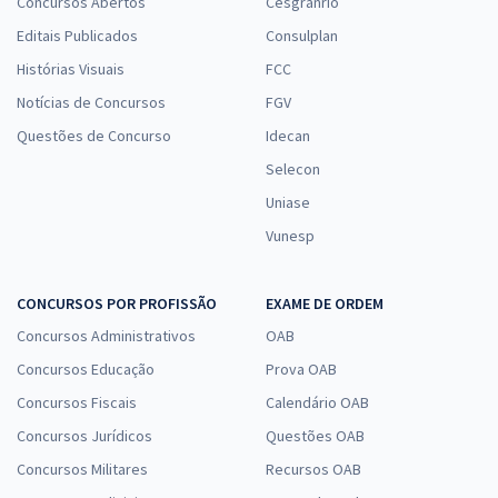
Concursos Abertos
Cesgranrio
Editais Publicados
Consulplan
Histórias Visuais
FCC
Notícias de Concursos
FGV
Questões de Concurso
Idecan
Selecon
Uniase
Vunesp
CONCURSOS POR PROFISSÃO
EXAME DE ORDEM
Concursos Administrativos
OAB
Concursos Educação
Prova OAB
Concursos Fiscais
Calendário OAB
Concursos Jurídicos
Questões OAB
Concursos Militares
Recursos OAB