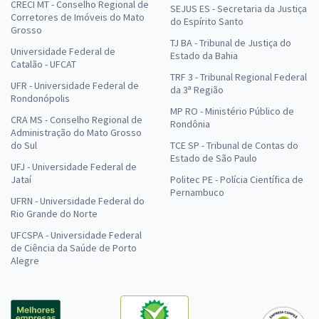
CRECI MT - Conselho Regional de
SEJUS ES - Secretaria da Justiça
Corretores de Imóveis do Mato
do Espírito Santo
Grosso
TJ BA - Tribunal de Justiça do
Universidade Federal de
Estado da Bahia
Catalão - UFCAT
TRF 3 - Tribunal Regional Federal
UFR - Universidade Federal de
da 3ª Região
Rondonópolis
MP RO - Ministério Público de
CRA MS - Conselho Regional de
Rondônia
Administração do Mato Grosso
do Sul
TCE SP - Tribunal de Contas do
Estado de São Paulo
UFJ - Universidade Federal de
Jataí
Politec PE - Polícia Científica de
Pernambuco
UFRN - Universidade Federal do
Rio Grande do Norte
UFCSPA - Universidade Federal
de Ciência da Saúde de Porto
Alegre