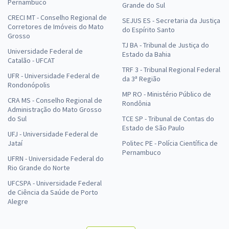
Pernambuco
Grande do Sul
CRECI MT - Conselho Regional de
SEJUS ES - Secretaria da Justiça
Corretores de Imóveis do Mato
do Espírito Santo
Grosso
TJ BA - Tribunal de Justiça do
Universidade Federal de
Estado da Bahia
Catalão - UFCAT
TRF 3 - Tribunal Regional Federal
UFR - Universidade Federal de
da 3ª Região
Rondonópolis
MP RO - Ministério Público de
CRA MS - Conselho Regional de
Rondônia
Administração do Mato Grosso
do Sul
TCE SP - Tribunal de Contas do
Estado de São Paulo
UFJ - Universidade Federal de
Jataí
Politec PE - Polícia Científica de
Pernambuco
UFRN - Universidade Federal do
Rio Grande do Norte
UFCSPA - Universidade Federal
de Ciência da Saúde de Porto
Alegre