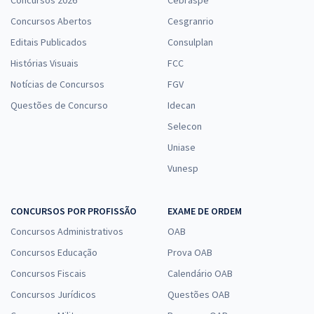
Concursos 2026
Cebraspe
Concursos Abertos
Cesgranrio
Editais Publicados
Consulplan
Histórias Visuais
FCC
Notícias de Concursos
FGV
Questões de Concurso
Idecan
Selecon
Uniase
Vunesp
CONCURSOS POR PROFISSÃO
EXAME DE ORDEM
Concursos Administrativos
OAB
Concursos Educação
Prova OAB
Concursos Fiscais
Calendário OAB
Concursos Jurídicos
Questões OAB