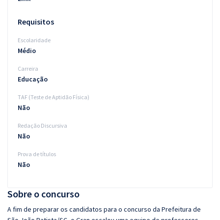
Requisitos
Escolaridade
Médio
Carreira
Educação
TAF (Teste de Aptidão Física)
Não
Redação Discursiva
Não
Prova de títulos
Não
Sobre o concurso
A fim de preparar os candidatos para o concurso da Prefeitura de