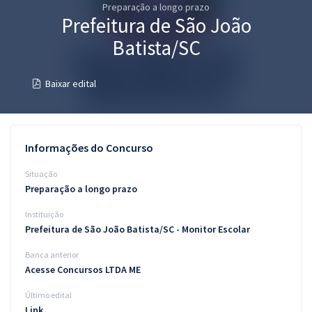
Preparação a longo prazo
Pós
Prefeitura de São João
Graduação
Batista/SC
OAB
Baixar edital
Mentorias
Questões grátis
Informações do Concurso
Conteúdo gratuito
Situação
Preparação a longo prazo
Blog
Instituição
Aprovados
Prefeitura de São João Batista/SC - Monitor Escolar
Banca anterior
Atendimento
Acesse Concursos LTDA ME
Último edital
Link