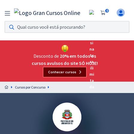
0
Assinatura Ilimitada 11
Acesso a todos os cursos. Teste grátis por 7 dias!
Assinatura OAB Até Passar
Acesso ilimitado a toda preparação para o Exame da
Desconto de
20% em todos os
Ordem, até você passar!
cursos avulsos do site SÓ HOJE!
Conhecer cursos
Residências Multiprofissionais
Preparação completa e intensiva para as principais
Cursos por Concurso
residências em saúde do Brasil
Concursos
Assinatura Ilimitada
Cursos 20% OFF