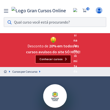
0
Assinatura Ilimitada 11
Acesso a todos os cursos. Teste grátis por 7 dias!
Assinatura OAB Até Passar
Acesso ilimitado a toda preparação para o Exame da
Desconto de
20% em todos os
Ordem, até você passar!
cursos avulsos do site SÓ HOJE!
Conhecer cursos
Residências Multiprofissionais
Preparação completa e intensiva para as principais
Cursos por Concurso
residências em saúde do Brasil
Concursos
Assinatura Ilimitada
Cursos 20% OFF