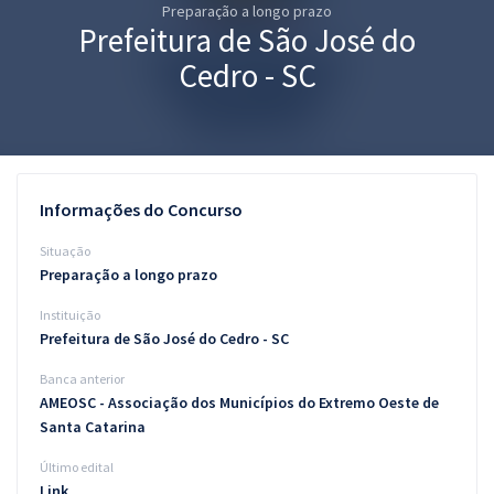
Preparação a longo prazo
Pós
Prefeitura de São José do
Graduação
Cedro - SC
OAB
Mentorias
Informações do Concurso
Questões grátis
Situação
Conteúdo gratuito
Preparação a longo prazo
Instituição
Blog
Prefeitura de São José do Cedro - SC
Aprovados
Banca anterior
AMEOSC - Associação dos Municípios do Extremo Oeste de
Atendimento
Santa Catarina
Último edital
Link