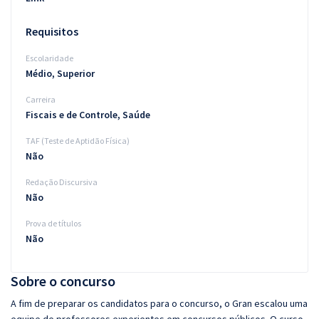
Requisitos
Escolaridade
Médio, Superior
Carreira
Fiscais e de Controle, Saúde
TAF (Teste de Aptidão Física)
Não
Redação Discursiva
Não
Prova de títulos
Não
Sobre o concurso
A fim de preparar os candidatos para o concurso, o Gran escalou uma