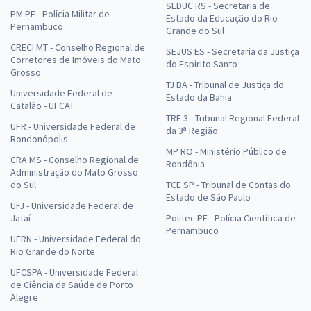
SEDUC RS - Secretaria de
PM PE - Polícia Militar de
Estado da Educação do Rio
Pernambuco
Grande do Sul
CRECI MT - Conselho Regional de
SEJUS ES - Secretaria da Justiça
Corretores de Imóveis do Mato
do Espírito Santo
Grosso
TJ BA - Tribunal de Justiça do
Universidade Federal de
Estado da Bahia
Catalão - UFCAT
TRF 3 - Tribunal Regional Federal
UFR - Universidade Federal de
da 3ª Região
Rondonópolis
MP RO - Ministério Público de
CRA MS - Conselho Regional de
Rondônia
Administração do Mato Grosso
do Sul
TCE SP - Tribunal de Contas do
Estado de São Paulo
UFJ - Universidade Federal de
Jataí
Politec PE - Polícia Científica de
Pernambuco
UFRN - Universidade Federal do
Rio Grande do Norte
UFCSPA - Universidade Federal
de Ciência da Saúde de Porto
Alegre