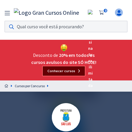
0
Assinatura Ilimitada 11
Acesso a todos os cursos. Teste grátis por 7 dias!
Assinatura OAB Até Passar
Acesso ilimitado a toda preparação para o Exame da
Desconto de
20% em todos os
Ordem, até você passar!
cursos avulsos do site SÓ HOJE!
Conhecer cursos
Residências Multiprofissionais
Preparação completa e intensiva para as principais
Cursos por Concurso
residências em saúde do Brasil
Concursos
Assinatura Ilimitada
Cursos 20% OFF