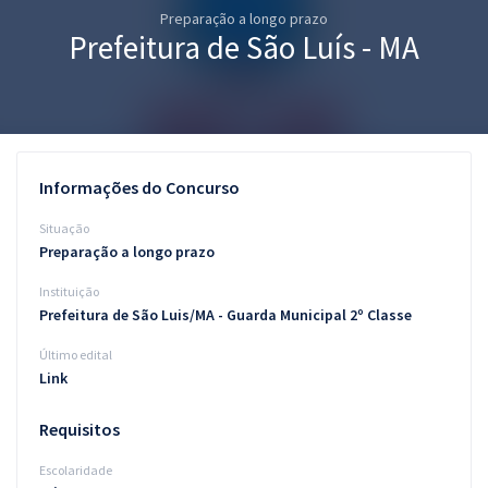
Preparação a longo prazo
Pós
Prefeitura de São Luís - MA
Graduação
OAB
Mentorias
Informações do Concurso
Questões grátis
Situação
Preparação a longo prazo
Conteúdo gratuito
Instituição
Blog
Prefeitura de São Luis/MA - Guarda Municipal 2º Classe
Aprovados
Último edital
Link
Atendimento
Requisitos
Escolaridade