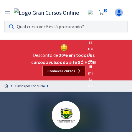
0
Assinatura Ilimitada 11
Acesso a todos os cursos. Teste grátis por 7 dias!
Assinatura OAB Até Passar
Acesso ilimitado a toda preparação para o Exame da
Desconto de
20% em todos os
Ordem, até você passar!
cursos avulsos do site SÓ HOJE!
Conhecer cursos
Residências Multiprofissionais
Preparação completa e intensiva para as principais
Cursos por Concurso
residências em saúde do Brasil
Concursos
Assinatura Ilimitada
Cursos 20% OFF