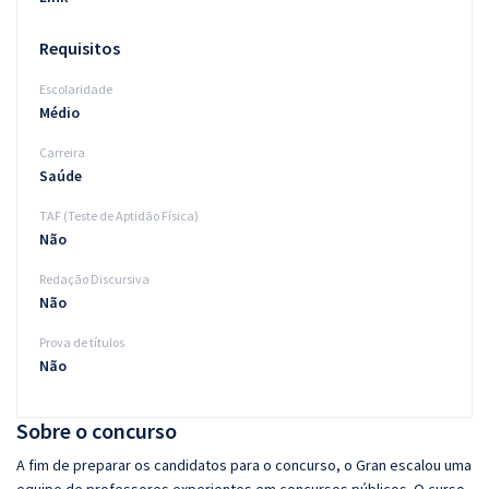
Requisitos
Escolaridade
Médio
Carreira
Saúde
TAF (Teste de Aptidão Física)
Não
Redação Discursiva
Não
Prova de títulos
Não
Sobre o concurso
A fim de preparar os candidatos para o concurso, o Gran escalou uma