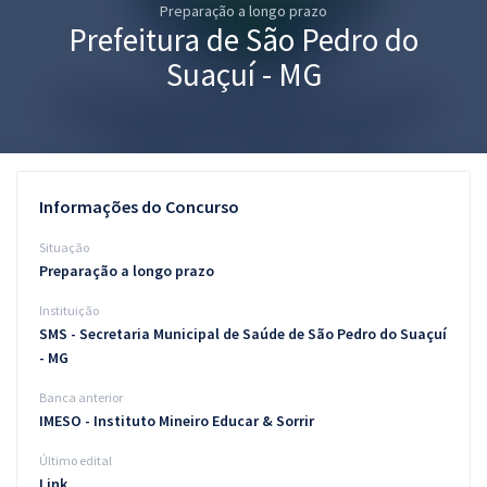
Preparação a longo prazo
Pós
Prefeitura de São Pedro do
Graduação
Suaçuí - MG
OAB
Mentorias
Informações do Concurso
Questões grátis
Situação
Conteúdo gratuito
Preparação a longo prazo
Instituição
Blog
SMS - Secretaria Municipal de Saúde de São Pedro do Suaçuí
Aprovados
- MG
Banca anterior
Atendimento
IMESO - Instituto Mineiro Educar & Sorrir
Último edital
Link