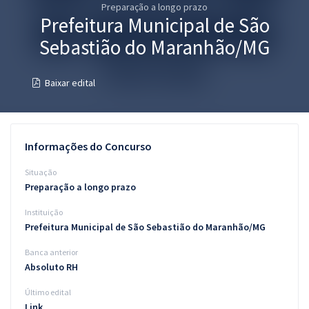
Preparação a longo prazo
Pós
Prefeitura Municipal de São
Graduação
Sebastião do Maranhão/MG
OAB
Baixar edital
Mentorias
Questões grátis
Informações do Concurso
Conteúdo gratuito
Situação
Preparação a longo prazo
Blog
Instituição
Aprovados
Prefeitura Municipal de São Sebastião do Maranhão/MG
Banca anterior
Atendimento
Absoluto RH
Último edital
Link