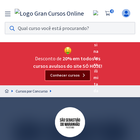
0
Assinatura Ilimitada 11
Acesso a todos os cursos. Teste grátis por 7 dias!
Assinatura OAB Até Passar
Acesso ilimitado a toda preparação para o Exame da
Desconto de
20% em todos os
Ordem, até você passar!
cursos avulsos do site SÓ HOJE!
Conhecer cursos
Residências Multiprofissionais
Preparação completa e intensiva para as principais
Cursos por Concurso
residências em saúde do Brasil
Concursos
Assinatura Ilimitada
Cursos 20% OFF