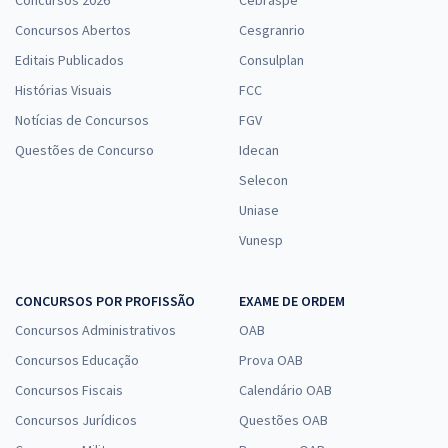
Concursos 2026
Cebraspe
Concursos Abertos
Cesgranrio
Editais Publicados
Consulplan
Histórias Visuais
FCC
Notícias de Concursos
FGV
Questões de Concurso
Idecan
Selecon
Uniase
Vunesp
CONCURSOS POR PROFISSÃO
EXAME DE ORDEM
Concursos Administrativos
OAB
Concursos Educação
Prova OAB
Concursos Fiscais
Calendário OAB
Concursos Jurídicos
Questões OAB