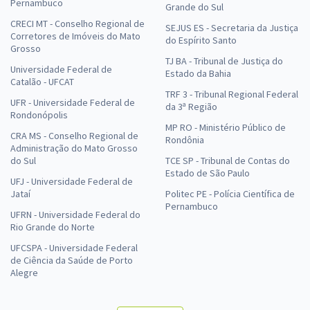
Pernambuco
Grande do Sul
CRECI MT - Conselho Regional de
SEJUS ES - Secretaria da Justiça
Corretores de Imóveis do Mato
do Espírito Santo
Grosso
TJ BA - Tribunal de Justiça do
Universidade Federal de
Estado da Bahia
Catalão - UFCAT
TRF 3 - Tribunal Regional Federal
UFR - Universidade Federal de
da 3ª Região
Rondonópolis
MP RO - Ministério Público de
CRA MS - Conselho Regional de
Rondônia
Administração do Mato Grosso
do Sul
TCE SP - Tribunal de Contas do
Estado de São Paulo
UFJ - Universidade Federal de
Jataí
Politec PE - Polícia Científica de
Pernambuco
UFRN - Universidade Federal do
Rio Grande do Norte
UFCSPA - Universidade Federal
de Ciência da Saúde de Porto
Alegre