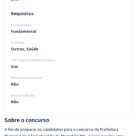
Requisitos
Escolaridade
Fundamental
Carreira
Outras, Saúde
TAF (Teste de Aptidão Física)
Sim
Redação Discursiva
Não
Prova de títulos
Não
Sobre o concurso
A fim de preparar os candidatos para o concurso da Prefeitura