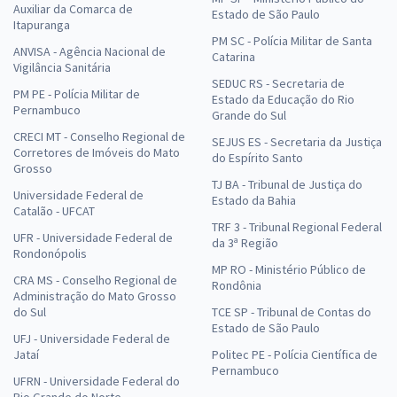
Auxiliar da Comarca de
Estado de São Paulo
Itapuranga
PM SC - Polícia Militar de Santa
ANVISA - Agência Nacional de
Catarina
Vigilância Sanitária
SEDUC RS - Secretaria de
PM PE - Polícia Militar de
Estado da Educação do Rio
Pernambuco
Grande do Sul
CRECI MT - Conselho Regional de
SEJUS ES - Secretaria da Justiça
Corretores de Imóveis do Mato
do Espírito Santo
Grosso
TJ BA - Tribunal de Justiça do
Universidade Federal de
Estado da Bahia
Catalão - UFCAT
TRF 3 - Tribunal Regional Federal
UFR - Universidade Federal de
da 3ª Região
Rondonópolis
MP RO - Ministério Público de
CRA MS - Conselho Regional de
Rondônia
Administração do Mato Grosso
do Sul
TCE SP - Tribunal de Contas do
Estado de São Paulo
UFJ - Universidade Federal de
Jataí
Politec PE - Polícia Científica de
Pernambuco
UFRN - Universidade Federal do