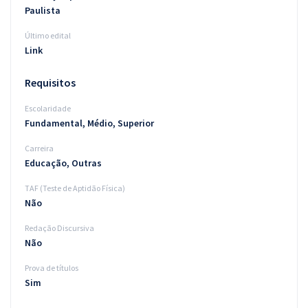
Paulista
Último edital
Link
Requisitos
Escolaridade
Fundamental, Médio, Superior
Carreira
Educação, Outras
TAF (Teste de Aptidão Física)
Não
Redação Discursiva
Não
Prova de títulos
Sim