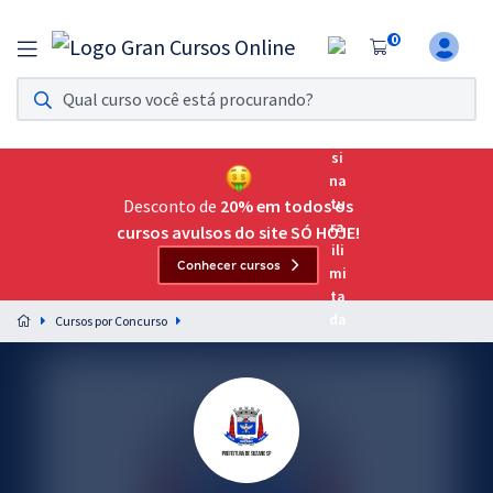
0
Assinatura Ilimitada 11
Acesso a todos os cursos. Teste grátis por 7 dias!
Assinatura OAB Até Passar
Acesso ilimitado a toda preparação para o Exame da
Desconto de
20% em todos os
Ordem, até você passar!
cursos avulsos do site SÓ HOJE!
Conhecer cursos
Residências Multiprofissionais
Preparação completa e intensiva para as principais
Cursos por Concurso
residências em saúde do Brasil
Concursos
Assinatura Ilimitada
Cursos 20% OFF