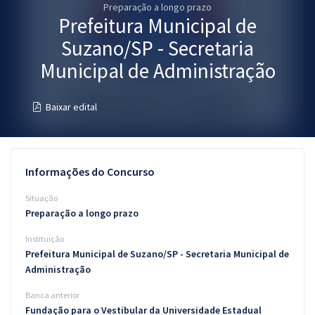
Preparação a longo prazo
Pós
Prefeitura Municipal de
Graduação
Suzano/SP - Secretaria
Municipal de Administração
OAB
Baixar edital
Mentorias
Questões grátis
Informações do Concurso
Conteúdo gratuito
Situação
Blog
Preparação a longo prazo
Aprovados
Instituição
Prefeitura Municipal de Suzano/SP - Secretaria Municipal de
Atendimento
Administração
Banca anterior
Fundação para o Vestibular da Universidade Estadual