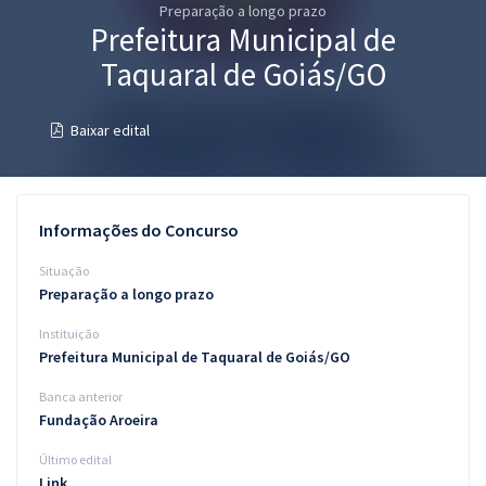
Preparação a longo prazo
Pós
Prefeitura Municipal de
Graduação
Taquaral de Goiás/GO
OAB
Baixar edital
Mentorias
Questões grátis
Informações do Concurso
Conteúdo gratuito
Situação
Preparação a longo prazo
Blog
Instituição
Aprovados
Prefeitura Municipal de Taquaral de Goiás/GO
Banca anterior
Atendimento
Fundação Aroeira
Último edital
Link