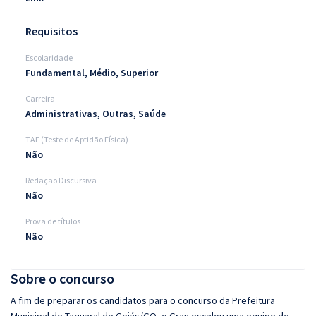
Requisitos
Escolaridade
Fundamental, Médio, Superior
Carreira
Administrativas, Outras, Saúde
TAF (Teste de Aptidão Física)
Não
Redação Discursiva
Não
Prova de títulos
Não
Sobre o concurso
A fim de preparar os candidatos para o concurso da Prefeitura