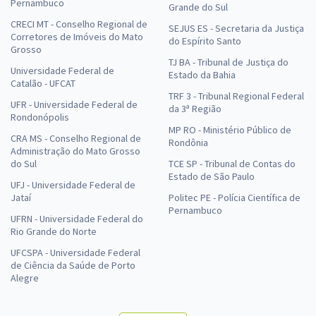
Pernambuco
Grande do Sul
CRECI MT - Conselho Regional de
SEJUS ES - Secretaria da Justiça
Corretores de Imóveis do Mato
do Espírito Santo
Grosso
TJ BA - Tribunal de Justiça do
Universidade Federal de
Estado da Bahia
Catalão - UFCAT
TRF 3 - Tribunal Regional Federal
UFR - Universidade Federal de
da 3ª Região
Rondonópolis
MP RO - Ministério Público de
CRA MS - Conselho Regional de
Rondônia
Administração do Mato Grosso
do Sul
TCE SP - Tribunal de Contas do
Estado de São Paulo
UFJ - Universidade Federal de
Jataí
Politec PE - Polícia Científica de
Pernambuco
UFRN - Universidade Federal do
Rio Grande do Norte
UFCSPA - Universidade Federal
de Ciência da Saúde de Porto
Alegre