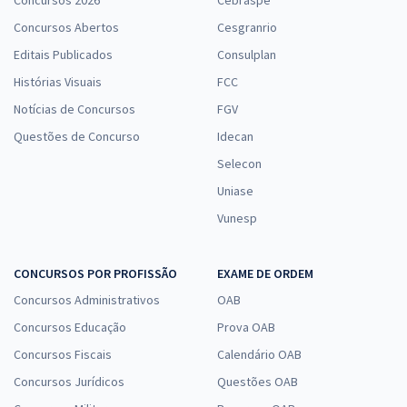
Concursos 2026
Cebraspe
Concursos Abertos
Cesgranrio
Editais Publicados
Consulplan
Histórias Visuais
FCC
Notícias de Concursos
FGV
Questões de Concurso
Idecan
Selecon
Uniase
Vunesp
CONCURSOS POR PROFISSÃO
EXAME DE ORDEM
Concursos Administrativos
OAB
Concursos Educação
Prova OAB
Concursos Fiscais
Calendário OAB
Concursos Jurídicos
Questões OAB