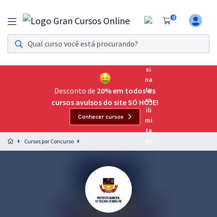
0
Assinatura Ilimitada 11
Acesso a todos os cursos. Teste grátis por 7 dias!
Assinatura OAB Até Passar
Acesso ilimitado a toda preparação para o Exame da
Desconto de
20% em todos os
Ordem, até você passar!
cursos avulsos do site SÓ HOJE!
Conhecer cursos
Residências Multiprofissionais
Preparação completa e intensiva para as principais
Cursos por Concurso
residências em saúde do Brasil
Concursos
Assinatura Ilimitada
Cursos 20% OFF