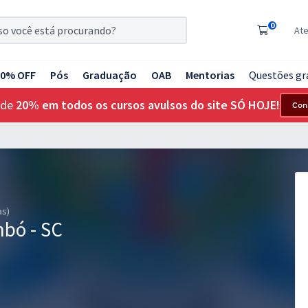
0
At
20% OFF
Pós
Graduação
OAB
Mentorias
Questões gr
 de
20% em todos os cursos avulsos do site SÓ HOJE!
Con
as)
mbó - SC