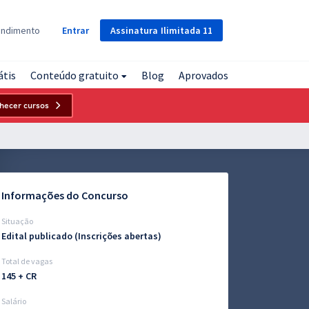
Assinatura
Ilimitada
11
endimento
Entrar
átis
Conteúdo gratuito
Blog
Aprovados
hecer cursos
Informações do Concurso
Situação
Edital publicado (Inscrições abertas)
Total de vagas
145 + CR
Salário