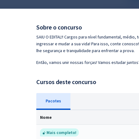
Pós
Graduação
Sobre o concurso
OAB
SAIU O EDITAL!! Cargos para nível fundamental, médio, 
ingressar e mudar a sua vida! Para isso, conte conosco
Mentorias
lhe segurança e tranquilidade para enfrentar a prova.
Então, vamos unir nossas forças! Vamos estudar juntos
Questões grátis
Conteúdo gratuito
Cursos deste concurso
Blog
Pacotes
Aprovados
Nome
Atendimento
Mais completo!