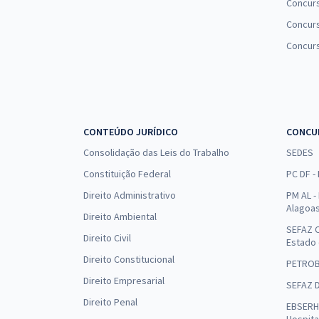
Concur
Concurs
Concur
CONTEÚDO JURÍDICO
CONCU
Consolidação das Leis do Trabalho
SEDES
Constituição Federal
PC DF -
Direito Administrativo
PM AL - 
Alagoa
Direito Ambiental
SEFAZ C
Direito Civil
Estado
Direito Constitucional
PETRO
Direito Empresarial
SEFAZ 
Direito Penal
EBSERH 