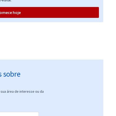
-edital.
omece hoje
s sobre
sua área de interesse ou da