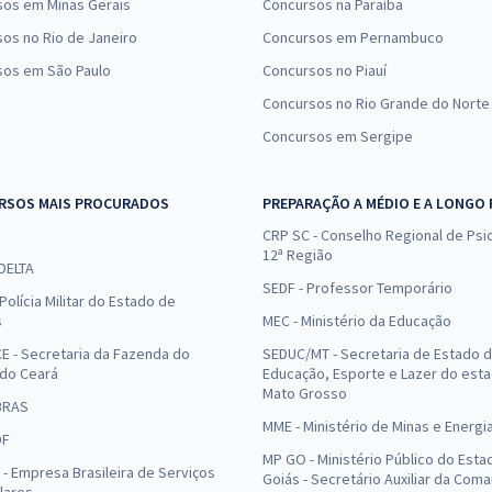
sos em Minas Gerais
Concursos na Paraíba
os no Rio de Janeiro
Concursos em Pernambuco
sos em São Paulo
Concursos no Piauí
Concursos no Rio Grande do Norte
Concursos em Sergipe
RSOS MAIS PROCURADOS
PREPARAÇÃO A MÉDIO E A LONGO
CRP SC - Conselho Regional de Psic
12ª Região
 DELTA
SEDF - Professor Temporário
Polícia Militar do Estado de
s
MEC - Ministério da Educação
E - Secretaria da Fazenda do
SEDUC/MT - Secretaria de Estado 
 do Ceará
Educação, Esporte e Lazer do est
Mato Grosso
BRAS
MME - Ministério de Minas e Energi
DF
MP GO - Ministério Público do Esta
- Empresa Brasileira de Serviços
Goiás - Secretário Auxiliar da Com