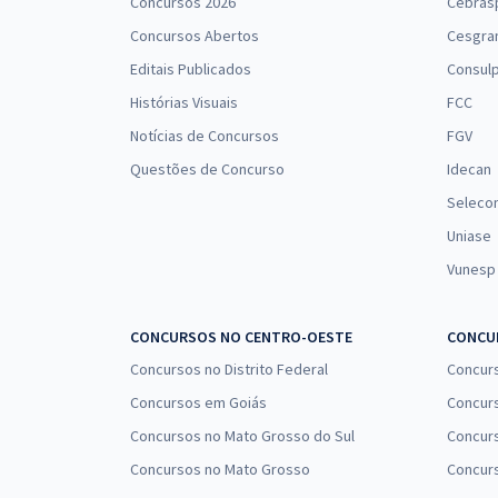
Concursos 2026
Cebras
Concursos Abertos
Cesgra
Editais Publicados
Consulp
Histórias Visuais
FCC
Notícias de Concursos
FGV
Questões de Concurso
Idecan
Seleco
Uniase
Vunesp
CONCURSOS NO CENTRO-OESTE
CONCUR
Concursos no Distrito Federal
Concur
Concursos em Goiás
Concurs
Concursos no Mato Grosso do Sul
Concurs
Concursos no Mato Grosso
Concurs