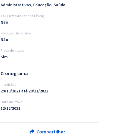
Administrativas, Educação, Saúde
TAF (Teste de Aptidão Física)
Não
Redação Discursiva
Não
Prova de títulos
Sim
Cronograma
Inscrições
29/10/2021 até 28/11/2021
Data da Prova
12/12/2021
Compartilhar