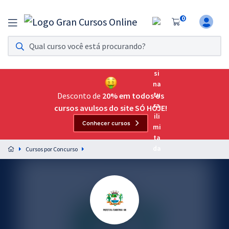
0
Assinatura Ilimitada 11
Acesso a todos os cursos. Teste grátis por 7 dias!
Assinatura OAB Até Passar
Acesso ilimitado a toda preparação para o Exame da
Desconto de
20% em todos os
Ordem, até você passar!
cursos avulsos do site SÓ HOJE!
Conhecer cursos
Residências Multiprofissionais
Preparação completa e intensiva para as principais
Cursos por Concurso
residências em saúde do Brasil
Concursos
Assinatura Ilimitada
Cursos 20% OFF