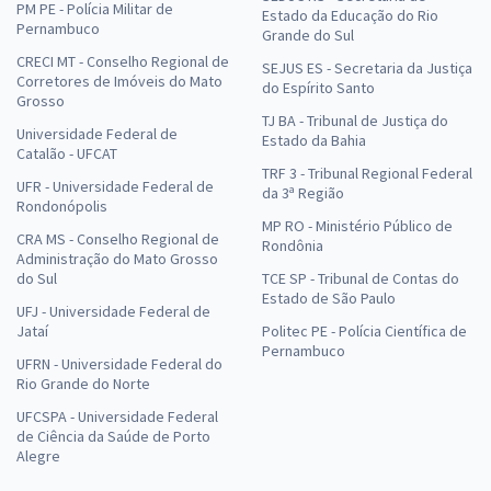
PM PE - Polícia Militar de
Estado da Educação do Rio
Pernambuco
Grande do Sul
CRECI MT - Conselho Regional de
SEJUS ES - Secretaria da Justiça
Corretores de Imóveis do Mato
do Espírito Santo
Grosso
TJ BA - Tribunal de Justiça do
Universidade Federal de
Estado da Bahia
Catalão - UFCAT
TRF 3 - Tribunal Regional Federal
UFR - Universidade Federal de
da 3ª Região
Rondonópolis
MP RO - Ministério Público de
CRA MS - Conselho Regional de
Rondônia
Administração do Mato Grosso
do Sul
TCE SP - Tribunal de Contas do
Estado de São Paulo
UFJ - Universidade Federal de
Jataí
Politec PE - Polícia Científica de
Pernambuco
UFRN - Universidade Federal do
Rio Grande do Norte
UFCSPA - Universidade Federal
de Ciência da Saúde de Porto
Alegre