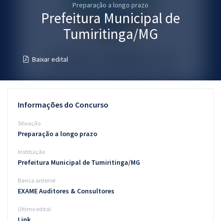
Preparação a longo prazo
Pós
Prefeitura Municipal de
Graduação
Tumiritinga/MG
OAB
Baixar edital
Mentorias
Questões grátis
Informações do Concurso
Conteúdo gratuito
Situação
Preparação a longo prazo
Blog
Instituição
Aprovados
Prefeitura Municipal de Tumiritinga/MG
Banca anterior
Atendimento
EXAME Auditores & Consultores
Último edital
Link