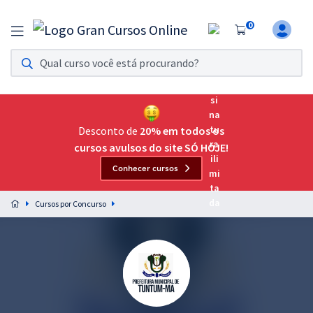
0
Assinatura Ilimitada 11
Acesso a todos os cursos. Teste grátis por 7 dias!
Assinatura OAB Até Passar
Acesso ilimitado a toda preparação para o Exame da
Desconto de
20% em todos os
Ordem, até você passar!
cursos avulsos do site SÓ HOJE!
Conhecer cursos
Residências Multiprofissionais
Preparação completa e intensiva para as principais
Cursos por Concurso
residências em saúde do Brasil
Concursos
Assinatura Ilimitada
Cursos 20% OFF