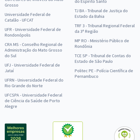
do Espírito Santo
Grosso
TJ BA - Tribunal de Justiça do
Universidade Federal de
Estado da Bahia
Catalão - UFCAT
TRF 3 - Tribunal Regional Federal
UFR - Universidade Federal de
da 3ª Região
Rondonópolis
MP RO - Ministério Público de
CRA MS - Conselho Regional de
Rondônia
Administração do Mato Grosso
do Sul
TCE SP - Tribunal de Contas do
Estado de São Paulo
UFJ - Universidade Federal de
Jataí
Politec PE - Polícia Científica de
Pernambuco
UFRN - Universidade Federal do
Rio Grande do Norte
UFCSPA - Universidade Federal
de Ciência da Saúde de Porto
Alegre