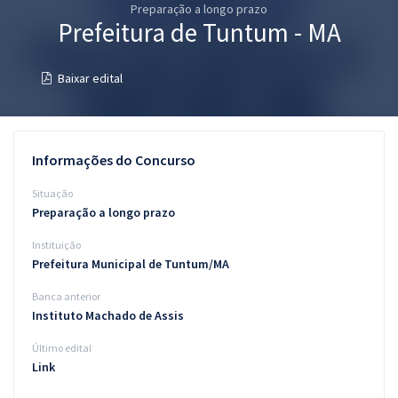
Preparação a longo prazo
Pós
Prefeitura de Tuntum - MA
Graduação
Baixar edital
OAB
Mentorias
Informações do Concurso
Questões grátis
Situação
Preparação a longo prazo
Conteúdo gratuito
Instituição
Blog
Prefeitura Municipal de Tuntum/MA
Aprovados
Banca anterior
Instituto Machado de Assis
Atendimento
Último edital
Link