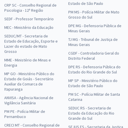
Estado de São Paulo
CRP SC - Conselho Regional de
Psicologia - 12ª Região
PM MS - Polícia Militar de Mato
Grosso do Sul
SEDF - Professor Temporário
DPE MG - Defensoria Pública de
MEC - Ministério da Educação
Minas Gerais
SEDUC/MT - Secretaria de
TJ MG - Tribunal de Justiça de
Estado de Educação, Esporte e
Minas Gerais
Lazer do estado de Mato
Grosso
CGDF - Controladoria Geral do
Distrito Federal
MME - Ministério de Minas e
Energia
DPE RS - Defensoria Pública do
Estado do Rio Grande do Sul
MP GO - Ministério Público do
Estado de Goiás - Secretário
MP SP - Ministério Público do
Auxiliar da Comarca de
Estado de São Paulo
Itapuranga
PM SC - Polícia Militar de Santa
ANVISA - Agência Nacional de
Catarina
Vigilância Sanitária
SEDUC RS - Secretaria de
PM PE - Polícia Militar de
Estado da Educação do Rio
Pernambuco
Grande do Sul
CRECI MT - Conselho Regional de
SEJUS ES - Secretaria da Justiça