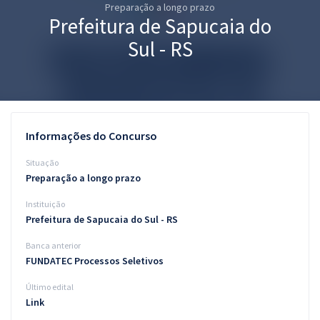
Preparação a longo prazo
Pós
Prefeitura de Sapucaia do
Graduação
Sul - RS
OAB
Mentorias
Informações do Concurso
Questões grátis
Situação
Conteúdo gratuito
Preparação a longo prazo
Instituição
Blog
Prefeitura de Sapucaia do Sul - RS
Aprovados
Banca anterior
FUNDATEC Processos Seletivos
Atendimento
Último edital
Link