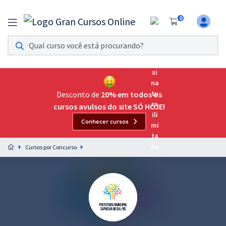
0
Assinatura Ilimitada 11
Acesso a todos os cursos. Teste grátis por 7 dias!
Assinatura OAB Até Passar
Acesso ilimitado a toda preparação para o Exame da
Desconto de
20% em todos os
Ordem, até você passar!
cursos avulsos do site SÓ HOJE!
Conhecer cursos
Residências Multiprofissionais
Preparação completa e intensiva para as principais
Cursos por Concurso
residências em saúde do Brasil
Concursos
Assinatura Ilimitada
Cursos 20% OFF