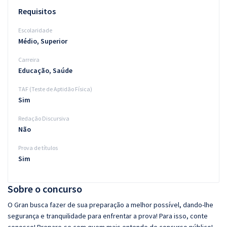
Requisitos
Escolaridade
Médio, Superior
Carreira
Educação, Saúde
TAF (Teste de Aptidão Física)
Sim
Redação Discursiva
Não
Prova de títulos
Sim
Sobre o concurso
O Gran busca fazer de sua preparação a melhor possível, dando-lhe
segurança e tranquilidade para enfrentar a prova! Para isso, conte